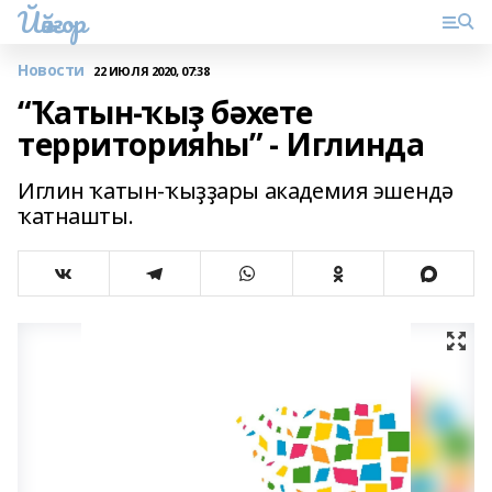
Йәйғор
Новости
22 ИЮЛЯ 2020, 07:38
“Ҡатын-ҡыҙ бәхете
территорияһы” - Иглинда
Иглин ҡатын-ҡыҙҙары академия эшендә
ҡатнашты.