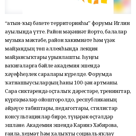
“Ҡатын-ҡыҙ бәхете территорияһы” форумы Иглин
ауылында үтте. Район мәҙәниәт йорто, балалар
музыка мәктәбе, район хакимиәте һәм үҙәк
майҙандың төп аллеяһында лекция
майҙансыҡтары урынлашты. Һуңғы
ваҡиғаларға бәйле академия эшендә
хәүефһеҙлек саралары күрелде. Форумда
ҡатнашыусыларҙың һаны 100-ҙән артманы.
Сара сиктәрендә оҫталыҡ дәрестәре, тренингтар,
күргәҙмәләр ойошторолдо, республиканың
әйҙәүсе табиптары, педагогтары, стилистар
консультациялар бирҙе, түңәрәк өҫтәлдәр
эшләне. Академия эшендә Каринэ Хәбирова,
ғаилә, хеҙмәт һәм халыҡты социаль яҡлау