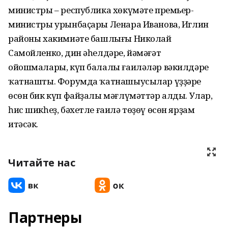
министры – республика хөкүмәте премьер-
министры урынбаҫары Ленара Иванова, Иглин
районы хакимиәте башлығы Николай
Самойленко, дин әһелдәре, йәмәғәт
ойошмалары, күп балалы ғаиләләр вәкилдәре
ҡатнашты. Форумда ҡатнашыусылар үҙҙәре
өсөн бик күп файҙалы мәғлүмәттәр алды. Улар,
һис шикһеҙ, бәхетле ғаилә төҙөү өсөн ярҙам
итәсәк.
Читайте нас
Партнеры