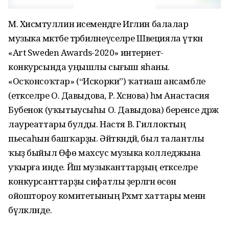
М. Хисмәтуллин исемендәге Иглин балалар
музыка мәктәбе тәрбиәләнеүселәре Швецияла үткән
«Art Sweden Awards-2020» интернет-
конкурсында уңышлы сығыш яһаны.
«Осҡонсоҡтар» (“Искорки”) ҡатнаш ансамбле
(етәкселәре О. Давыдова, Р. Хәсәнова) һәм Анастасия
Бубенок (уҡытыусыһы О. Давыдова) беренсе дәрәжә
лауреаттары булды. Настя В. Гиллоктың
пьесаһын башҡарҙы. Әйткәндәй, был талантлы
ҡыҙ быйыл Өфө махсус музыка колледжына
уҡырға инде. Йәш музыканттарҙың етәкселәре
конкурсанттарҙы сифатлы әҙерләгән өсөн
ойоштороу комитетының Рәхмәт хаттары менән
бүләкләнде.