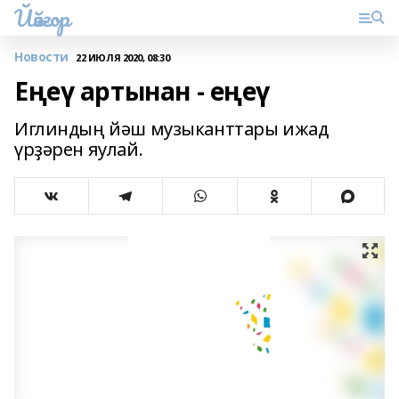
Йәйғор
Новости
22 ИЮЛЯ 2020, 08:30
Еңеү артынан - еңеү
Иглиндың йәш музыканттары ижад
үрҙәрен яулай.