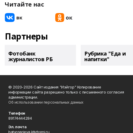
Читайте нас
Партнеры
Фотобанк
Рубрика "Еда и
журналистов РБ
напитки"
© 2020-2026 Сайт издания "Иэйгор" Копирование
информации сайта разрешено только с письменного согласия
администрации.
Об использовании персональных данных
Телефон
89174444284
Эл. почта
batyrgarieva.l@rbsmi.ru