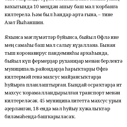
ваҡытында 10 меңдән ашыу баш мал ҡорбанға
килтерелә. Һәм был һандар арта ғына, – тине
Азат Йыһаншин.
Яҡынса мәғлүмәттәр буйынса, быйыл Өфөлә ике
мең самаһы баш мал салыу күҙаллана. Бынан
тыш коронавирус пандемияһы арҡаһында,
быйыл күп фермерҙар руханиҙар менән берлектә
муниципаль райондарҙа һарыҡтарҙы Өфөгә
килтермәй генә махсус майҙансыҡтарҙа
һуйырға планлаштырған. Бындай осраҡтарҙа ит
махсус ҡорамалландырылған транспорт менән
килтереләсәк. 45 муниципалитетта махсус урын
әҙерләнгән, 18-ендә мал һуйыу хужалыҡтар
биләмәһендә башҡарыласаҡ.