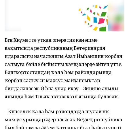
Бөгөн Хөкүмәттә үткән оператив кәңәшмә
ваҡытында республиканың Ветеринария
идаралығы начальнигы Азат Йыһаншин ҡорбан
салыуға бәйле быйылғы ҡағиҙәләрҙе әйтеп үтте.
Башҡортостандаң ҡала һәм райондарында
ҡорбан салыу өсөн махсус майҙансыҡтар
билдәләнәсәк. Өфөлә улар икәү – Зинино ауылы
янында һәм Төньяҡ автовокзал яғында буласаҡ.
– Күпселек ҡала һәм райондарҙа шулай уҡ
махсус урындар әҙерләнәсәк. Беҙҙең республика
был байрамда әүҙем ҡатнаша, йыл һайын уның