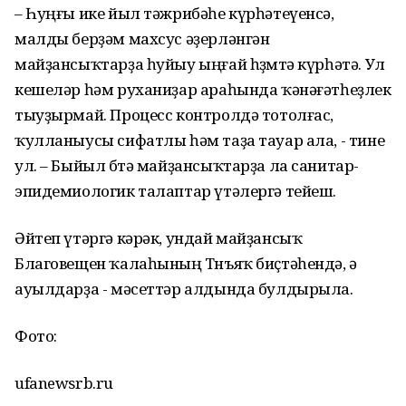
– Һуңғы ике йыл тәжрибәһе күрһәтеүенсә,
малды берҙәм махсус әҙерләнгән
майҙансыҡтарҙа һуйыу ыңғай һөҙөмтә күрһәтә. Ул
кешеләр һәм руханиҙар араһында ҡәнәғәтһеҙлек
тыуҙырмай. Процесс контролдә тотолғас,
ҡулланыусы сифатлы һәм таҙа тауар ала, - тине
ул. – Быйыл бөтә майҙансыҡтарҙа ла санитар-
эпидемиологик талаптар үтәлергә тейеш.
Әйтеп үтәргә кәрәк, ундай майҙансыҡ
Благовещен ҡалаһының Төнъяҡ биҫтәһендә, ә
ауылдарҙа - мәсеттәр алдында булдырыла.
Фото:
ufanewsrb.ru