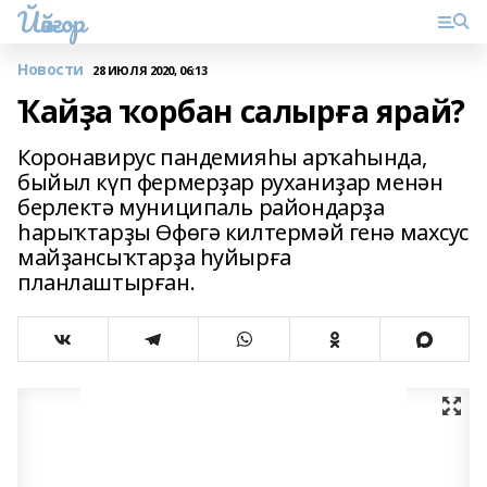
Йәйғор
Новости
28 ИЮЛЯ 2020, 06:13
Ҡайҙа ҡорбан салырға ярай?
Коронавирус пандемияһы арҡаһында,
быйыл күп фермерҙар руханиҙар менән
берлектә муниципаль райондарҙа
һарыҡтарҙы Өфөгә килтермәй генә махсус
майҙансыҡтарҙа һуйырға
планлаштырған.