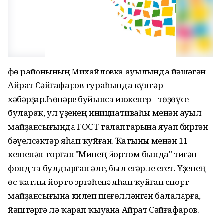
Өфө районының Михайловка ауылында йәшәгән
Айрат Сәйғафаров тураһында күптәр
хәбәрҙар.Һөнәре буйынса инженер - төҙөүсе
булараҡ, ул үҙенең инициативаһы менән ауыл
майҙансығында ГОСТ талаптарына яуап биргән
бәүелсәктәр яһап ҡуйған. Ҡатыны менән 11
кешенән торған "Минең йортом бында" тигән
фонд та булдырған әле, был егәрле егет. Үҙенең
өс ҡатлы йорто эргәһенә яһап ҡуйған спорт
майҙансығына килеп шөғөлләнгән балаларға,
йәштәргә лә ҡарап ҡыуана Айрат Сәйғафаров.