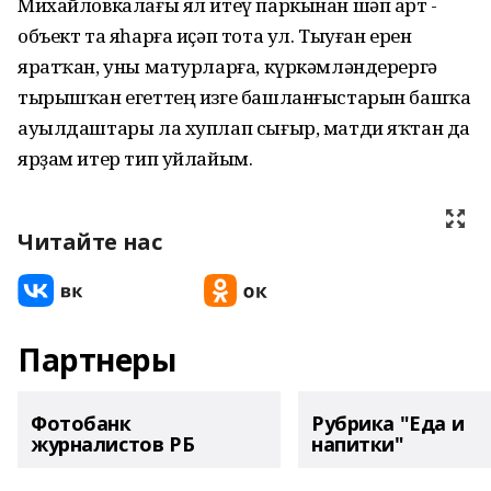
Михайловкалағы ял итеү паркынан шәп арт -
объект та яһарға иҫәп тота ул. Тыуған ерен
яратҡан, уны матурларға, күркәмләндерергә
тырышҡан егеттең изге башланғыстарын башҡа
ауылдаштары ла хуплап сығыр, матди яҡтан да
ярҙам итер тип уйлайым.
Читайте нас
Партнеры
Фотобанк
Рубрика "Еда и
журналистов РБ
напитки"