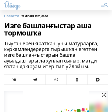
Йәйғор
Новости
28 ИЮЛЯ 2020, 06:00
Изге башланғыстар аша
тормошҡа
Тыуған ерен яратҡан, уны матурларға,
күркәмләндерергә тырышҡан егеттең
изге башланғыстарын башҡа
ауылдаштары ла хуплап сығыр, матди
яҡтан да ярҙам итер тип уйлайым.