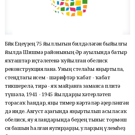
Бөйөк Еңеүҙең 75 йыллығын билдәләгән быйылғы
йылда Шишмә районының Әр ауылында батыр
яҡташтар иҫтәлегенә ҡуйылған обелиск
реконструкциялана. Уның стелаһы яңыртыла,
стендтағы исем - шәрифтәр ҡабат - ҡабат
тикшерелә, тирә - яҡ майҙанға заманса плитә
түшәлә, 1941 - 1945 йылдарҙы хәтерләтеп
торасаҡ һандар, яңы тимер кәртәләр әҙерләнгән
дә инде. Август аҙағында яңыртылып асыласаҡ
обелиск, яу яландарында беҙҙең тыныс тормош
өсөн башын һалған яугирҙарҙы, уларҙың үлемһеҙ