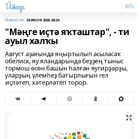
Йәйғор
Новости
28 ИЮЛЯ 2020, 06:20
"Мәңге иҫтә яҡташтар", - ти
ауыл халҡы
Август аҙағында яңыртылып асыласаҡ
обелиск, яу яландарында беҙҙең тыныс
тормош өсөн башын һалған яугирҙарҙы,
уларҙың үлемһеҙ батырлығын гел
иҫләтеп, хәтерләтеп торор.