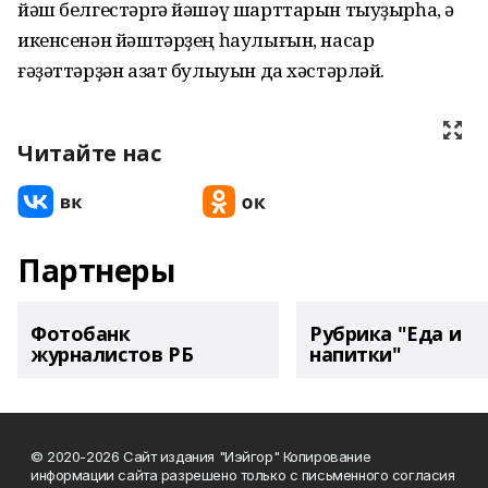
йәш белгестәргә йәшәү шарттарын тыуҙырһа, ә
икенсенән йәштәрҙең һаулығын, насар
ғәҙәттәрҙән азат булыуын да хәстәрләй.
Читайте нас
Партнеры
Фотобанк
Рубрика "Еда и
журналистов РБ
напитки"
© 2020-2026 Сайт издания "Иэйгор" Копирование
информации сайта разрешено только с письменного согласия