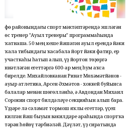
Өфө районындағы спорт мәктәптәрендә эшләгән
өс тренер "Ауыл тренеры" программаһында
ҡатнаша. 50 мең кеше йәшәгән ауыл ерендә йәки
ҡала тибындағы ҡасабала йорт йәки фатир, ер
участкаһы һатып алып, үҙ йортон төҙөргә
ниәтләгән егеттәргә 600-ар мең һум аҡса
бирелде. Михайловканан Ринат Мөхәмәтйәнов -
ауыр атлетика, Арсен Әхмәтов - хоккей буйынса
балалар менән шөғөлләнһә, ә Авдондан Михаил
Сорокин спорт билдәләүе секцияһын алып бара.
Үҙҙәре лә сәләмәт тормош яҡлы егеттәр, үҫеп
килгән йәш быуын вәкилдәре араһында спортҡа
тәрән һөйөү тәрбиәләй. Дәүләт, үҙ сиратында