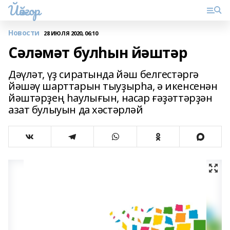
Йәйғор
Новости
28 ИЮЛЯ 2020, 06:10
Сәләмәт булһын йәштәр
Дәүләт, үҙ сиратында йәш белгестәргә
йәшәү шарттарын тыуҙырһа, ә икенсенән
йәштәрҙең һаулығын, насар ғәҙәттәрҙән
азат булыуын да хәстәрләй