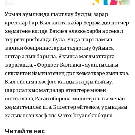
Урман ауылында шартлау булды, зарар
күреүселәр бар. Был хаҡта хәбәр Берҙәм диспетчер
хеҙмәтенә килде. Ваҡиға элекке хәрби арсенал
территорияһында була. Унда шартламый
ҡалған боеприпастарҙы таҙартыу буйынса
эштәр алып барыла. Яҡынса мәғлүмәттәргә
ҡарағанда, «Форпост Балтика» яуаплылығы
сикләнгән йәмғиәтенең дүрт хеҙмәткәре зыян күрә.
Был ойошма хәүефле ҡалдыҡтарҙы йыйыу,
шартлатҡыс матдәләр етештереү менән
шөғөлләнә, Рәсәй оборона министрлығы менән
хеҙмәттәшлек итә. Блгестәр әйтеүенсә, урындағы
халыҡ өсөн хәүеф юҡ. Фото: bryansktoday.ru.
Читайте нас