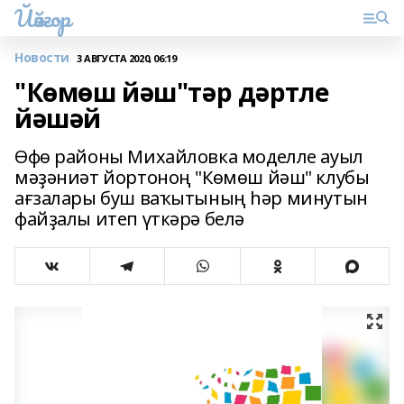
Йәйғор
Новости
3 АВГУСТА 2020, 06:19
"Көмөш йәш"тәр дәртле
йәшәй
Өфө районы Михайловка моделле ауыл
мәҙәниәт йортоноң "Көмөш йәш" клубы
ағзалары буш ваҡытының һәр минутын
файҙалы итеп үткәрә белә