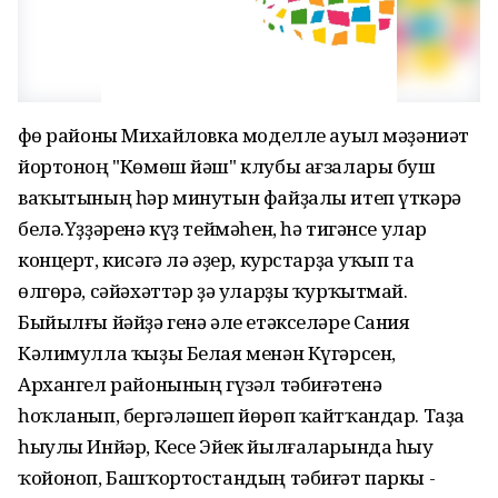
Өфө районы Михайловка моделле ауыл мәҙәниәт
йортоноң "Көмөш йәш" клубы ағзалары буш
ваҡытының һәр минутын файҙалы итеп үткәрә
белә.Үҙҙәренә күҙ теймәһен, һә тигәнсе улар
концерт, кисәгә лә әҙер, курстарҙа уҡып та
өлгөрә, сәйәхәттәр ҙә уларҙы ҡурҡытмай.
Быйылғы йәйҙә генә әле етәкселәре Сания
Кәлимулла ҡыҙы Белая менән Күгәрсен,
Архангел районының гүзәл тәбиғәтенә
һоҡланып, бергәләшеп йөрөп ҡайтҡандар. Таҙа
һыулы Инйәр, Кесе Эйек йылғаларында һыу
ҡойоноп, Башҡортостандың тәбиғәт паркы -