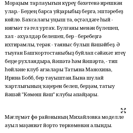
Мораҙым тарлауығын күреү бәхетенә ирешкән
улар.- Беҙҙең барса уйҙарыбыҙ бергә, эштәребеҙ
көйлө. Баҡсалағы уңыш та, өҫтәлдәге һый -
ниғмәт тә гел уртаҡ. Булғаны менән бүлешеп,
хәл - әхүәлдәр белешеп, бер - беребеҙгә
ихтирамлы, терәк - таяныс булып йәшәйбеҙ. Ә
тыуған Башҡортостаныбыҙ буйлап сәйәхәт итеү
беҙҙе рухландыра, йәшәтә һәм йәшәртә, - тип
һөйләне клуб ағзалары Татьяна Манохина,
Ирина Бобб, бер тауыштан.Бына шулай
ҡартлығының ҡәҙерен белеп, берҙәм, татыу
йәшәй "Көмөш йәш" клубы апайҙары.
Мәғлүмәт Өфө районының Михайловка моделле
ауыл мәҙәниәт йорто төркөмөнән алынды.