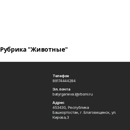
Рубрика "Животные"
Телефон
89174444284
Эл. почта
batyrgarieva.l@rbsmi.ru
Адрес
453430, Республика
Башкортостан, г. Благовещенск, ул.
Кирова,3