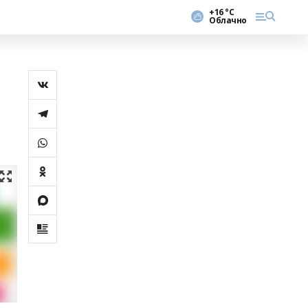
+16 °С
Облачно