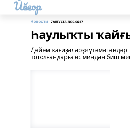
Йәйғор
Новости
7 АВГУСТА 2020, 06:47
Һаулыҡты ҡайғ
Дөйөм ҡағиҙәләрҙе үтәмәгәндәргә
тотолғандарға өс меңдән биш ме