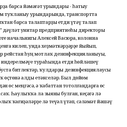
орҙа барса йәмәғәт урындары - һатыу
йөм туҡланыу урындарында, транспортта
ыҡтан барса талаптарҙы етди үтәү талап
с" дәүләт унитар предприятиеһы директоры
еге начальнигы Алексей Васюра, колонна
нға килеп, унда хеҙмәткәрҙәрҙе йыйып,
әр рейстан һуң мотлаҡ дезинфекцияланыуы,
ҙ индерелмәүе тураһында етди һөйләшеү
буста битлектәр, ҡулдарҙы дезинфекциялаусы
өҫтөнә алды етәкселәр. Был дөйөм
ән өс меңгәсә, ә ҡабаттан тотолғандарға өс
аҡ. Һаулыҡҡа ла зыяны булған, кеҫәгә лә
лыҡ ҡағиҙәләрҙе лә теүәл үтәп, сәләмәт йәшәү