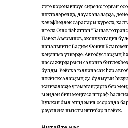
Әлеге коронавирус сире ҡоторған ос
нөктәләрендә, дауаханаларҙа, дө
хәүефһеҙлек саралары күрелә, хал
ителә.Ошо йәһәттән "Башавтотран
Павел Аверьянов, эксплуатация бүл
начальнигы Вадим Фокин Благовеще
кәңәшмә үткәрҙе. Автобустарҙың һ
пассажирҙарҙың салонға битлекһе
булды. Рейсҡа юлланасаҡ һәр авто
шыйыҡсаларҙың да булыуын һыҙыҡ 
ҡағиҙәләрҙе үтәмәгәндәргә бер меңд
меңдән биш меңгәсә штраф һалынас
һуҡҡан был эпидемия осоронда бар
рәүешенә ныҡлы иғтибар итәйек.
Читайте нас