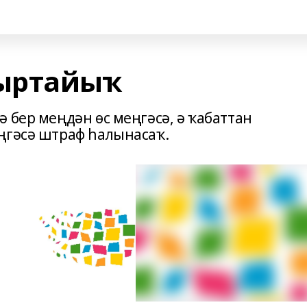
ыртайыҡ
 бер меңдән өс меңгәсә, ә ҡабаттан
ңгәсә штраф һалынасаҡ.