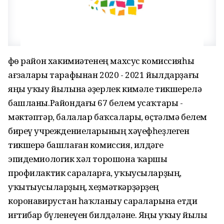
Өфө район хакимиәтенең махсус комиссияһы
ағзалары тарафынан 2020 - 2021 йылдарҙағы
яңы уҡыу йылына әҙерлек кимәле тикшерелә
башланы.Райондағы 67 белем усаҡтары -
мәктәптәр, балалар баҡсалары, өҫтәлмә белем
биреү учреждениеларының хәүефһеҙлеген
тикшерә башлаған комиссия, илдәге
эпидемиологик хәл торошона ҡаршы
профилактик сараларға, уҡыусыларҙың,
уҡытыусыларҙың, хеҙмәткәрҙәрҙең
коронавирустан һаҡланыу сараларына етди
иғтибар бүленеүен билдәләне. Яңы уҡыу йылы