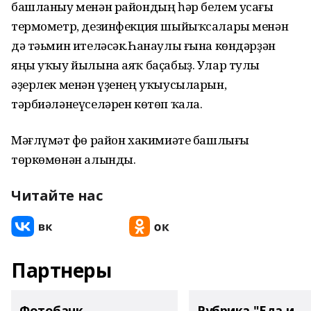
башланыу менән райондың һәр белем усағы
термометр, дезинфекция шыйыҡсалары менән
дә тәьмин ителәсәк.Һанаулы ғына көндәрҙән
яңы уҡыу йылына аяҡ баҫабыҙ. Улар тулы
әҙерлек менән үҙенең уҡыусыларын,
тәрбиәләнеүселәрен көтөп ҡала.
Мәғлүмәт Өфө район хакимиәте башлығы
төркөмөнән алынды.
Читайте нас
Партнеры
Фотобанк
Рубрика "Еда и