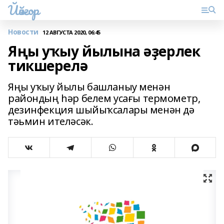
Йәйғор
Новости
12 АВГУСТА 2020, 06:45
Яңы уҡыу йылына әҙерлек
тикшерелә
Яңы уҡыу йылы башланыу менән
райондың һәр белем усағы термометр,
дезинфекция шыйыҡсалары менән дә
тәьмин ителәсәк.