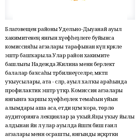
Благовещен районы Удельно-Дыуанай ауыл
хакимиәтенең янғын хәүефһеҙлеге буйынса
комиссияһы ағзалары тарафынан күп кәрәкле
эштәр башҡарыла.Улар район хакимиәте
башлығы Надежда Жилина менән берлектә
балалар баҡсаһы тәрбиәләнеүселәре, мәктәп
уҡыусылары, ата - әсәләр, ауыл халҡы араһында
профилактик эштәр үткәрә. Комиссия ағзалары
янғынға ҡаршы хәүефһеҙлек темаһын уйын
алымдары аша аса, етди әңгәмә ҡора, төрлө
аудиторияға лекциялар ҙа уҡый.Яңы уҡыу йылы
алдынан йәнә лә улар ауылда йәшәгән биш ғаилә
ағзалары менән осрашты, янғынды иҫкәрткән