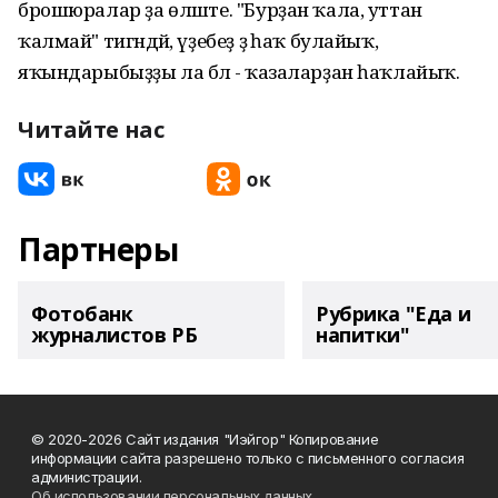
брошюралар ҙа өләште. "Бурҙан ҡала, уттан
ҡалмай" тигәндәй, үҙебеҙ ҙә һаҡ булайыҡ,
яҡындарыбыҙҙы ла бәлә - ҡазаларҙан һаҡлайыҡ.
Читайте нас
Партнеры
Фотобанк
Рубрика "Еда и
журналистов РБ
напитки"
© 2020-2026 Сайт издания "Иэйгор" Копирование
информации сайта разрешено только с письменного согласия
администрации.
Об использовании персональных данных