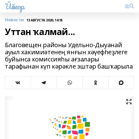
Йәйғор
Новости
13 АВГУСТА 2020, 14:18
Уттан ҡалмай...
Благовещен районы Удельно-Дыуанай
ауыл хакимиәтенең янғын хәүефһеҙлеге
буйынса комиссияһы ағзалары
тарафынан күп кәрәкле эштәр башҡарыла