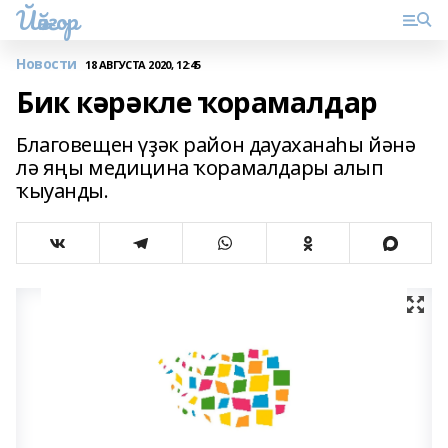
Йәйғор
Новости
18 АВГУСТА 2020, 12:45
Бик кәрәкле ҡорамалдар
Благовещен үҙәк район дауаханаһы йәнә
лә яңы медицина ҡорамалдары алып
ҡыуанды.