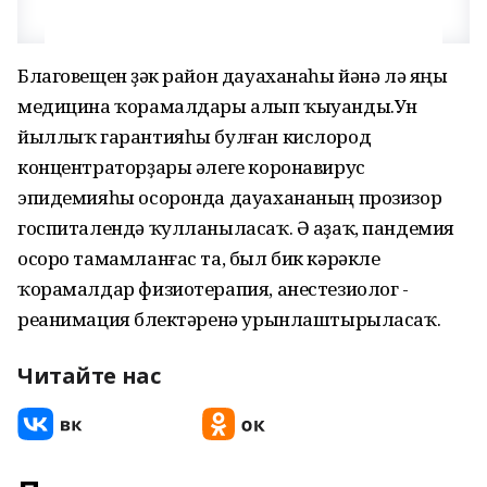
Благовещен үҙәк район дауаханаһы йәнә лә яңы
медицина ҡорамалдары алып ҡыуанды.Ун
йыллыҡ гарантияһы булған кислород
концентраторҙары әлеге коронавирус
эпидемияһы осоронда дауахананың прозизор
госпиталендә ҡулланыласаҡ. Ә аҙаҡ, пандемия
осоро тамамланғас та, был бик кәрәкле
ҡорамалдар физиотерапия, анестезиолог -
реанимация бүлектәренә урынлаштырыласаҡ.
Читайте нас