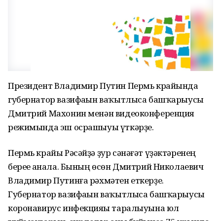
Президент Владимир Путин Пермь крайында
губернатор вазифаһын ваҡытлыса башҡарыусы
Дмитрий Махонин менән видеоконференция
режимында эш осрашыуы үткәрҙе.
Пермь крайы Рәсәйҙә ҙур сәнәғәт үҙәктәренең
береһе һанала. Бының өсөн Дмитрий Николаевич
Владимир Путинға рәхмәтен еткерҙе.
Губернатор вазифаһын ваҡытлыса башҡарыусы
коронавирус инфекцияһы таралыуына юл