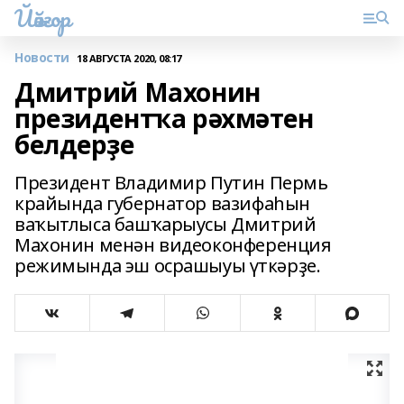
Йәйғор
Новости
18 АВГУСТА 2020, 08:17
Дмитрий Махонин
президентҡа рәхмәтен
белдерҙе
Президент Владимир Путин Пермь
крайында губернатор вазифаһын
ваҡытлыса башҡарыусы Дмитрий
Махонин менән видеоконференция
режимында эш осрашыуы үткәрҙе.