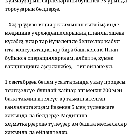
ҡуймауҙарын, сирлеләр һаны буйынса 75 урында
тороуҙарын белдерҙе.
– Хәҙер үҙизоляция режимынан сығабыҙ инде,
медицина учреждениеларының планлы эшенә
күсәбеҙ, улар тар йүнәлешле белгестәр ҡабул
итә, консультациялар бирә башлаясаҡ. План
буйынса операцияларға һәм, әлбиттә, күмәк
вакцинацияға әҙерләнәбеҙ, – тип һөйләне ул.
1 сентябрҙән белем усаҡтарында уҡыу процесы
тергеҙелеүе, бушлай ҡайнар аш менән 200 мең
бала тәьмин ителеүе, аҙ тәьмин ителгән
ғаиләләргә ярҙам йөҙөнән 5 мең түләнәсәге
хаҡында ла белдерҙе. Медицина
хеҙмәткәрҙәренә түләүҙәр һәм башҡа мәсьәләләр
хаҡында ла һөйләштеләр.