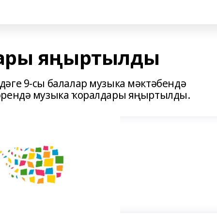
ары яңыртылды
әге 9-сы балалар музыка мәктәбендә
әрендә музыка ҡоралдары яңыртылды.