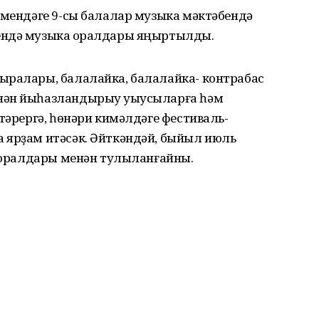
емендәге 9-сы балалар музыка мәктәбендә
ендә музыка ҡоралдары яңыртылды.
ыралары, балалайка, балалайка- контрабас
нән йыһазландырыу уҡыусыларға һәм
тәрергә, һөнәри кимәлдәге фестиваль-
 ярҙам итәсәк. Әйткәндәй, быйыл июль
 ҡоралдары менән тулыланғайны.