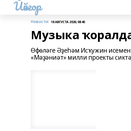
Йәйғор
Новости
18 АВГУСТА 2020, 08:40
Музыка ҡоралд
Өфөләге Әҙеһәм Исҡужин исеменд
«Мәҙәниәт» милли проекты сикт