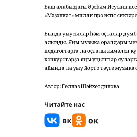
Баш ҡалабыҙҙағы Әҙеһәм Исҡужин ис
«Мәҙәниәт» милли проекты сиктәр
Бында уҡыусылар һәм оҫталар думб
алынды. Яңы музыка ҡоралдары ме
педагогтарға ла оҫталыҡ кимәлен кү
конкурстарҙа яңы уңыштар яуларға
айында ла уҡыу йорто тәүге музыка
Автор: Гөлназ Шәйхетдинова
Читайте нас