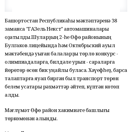
Башҡортостан Республикаһы мәктәптәренә 38
заманса "ГАЗель Некст" автомашиналары
оҙатылды.Шуларҙың 2-һе Өфө районының
Булгаков лицейында һәм Октябрьский ауыл
мәктәбендә уҡыған балаларҙы төрлө конкурс -
олимпиадаларға, билдәле урын - сараларға
йөрөтөр өсөн бик уңайлы буласаҡ. Хәүефһеҙ, барса
талаптарға яуап биргән был транспорт төрөн
белем усаҡтары рәхмәттәр әйтеп, күптән көтөп
алды.
Мәғлүмәт Өфө район хакимиәте башлығы
төркөмөнән алынды.