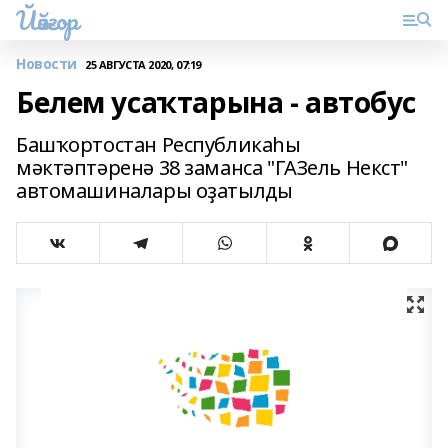
Йәйғор
Новости
25 АВГУСТА 2020, 07:19
Белем усаҡтарына - автобус
Башҡортостан Республикаһы
мәктәптәренә 38 заманса "ГАЗель Некст"
автомашиналары оҙатылды