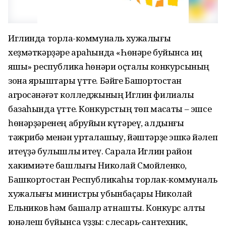
Иглинда торлаҡ-коммуналь хужалығы
хеҙмәткәрҙәре араһында «Һөнәре буйынса иң
яҡшы» республика һөнәри оҫталыҡ конкурсының
зона ярыштары үтте. Бәйге Башҡортостан
агросәнәғәт колледжының Иглин филиалы
базаһында үтте. Конкурстың төп маҡсаты – эшсе
һөнәрҙәренең абруйын күтәреү, алдынғы
тәжрибә менән уртаҡлашыу, йәштәрҙе эшкә йәлеп
итеүҙә булышлыҡ итеү. Сарала Иглин район
хакимиәте башлығы Николай Смойленко,
Башкортостан Республикаһы торлак-коммуналь
хужалығы министры убынбаҫары Николай
Ельников һәм башҡалр ҡатнашты. Конкурс алты
юнәлеш буйынса уҙҙы: слесарь-сантехник,