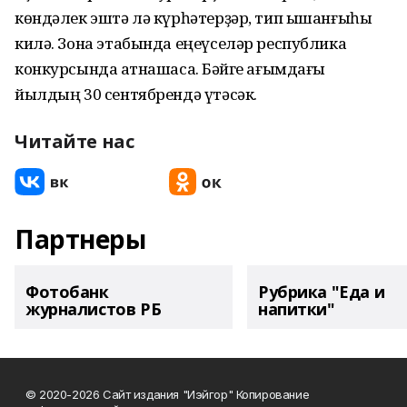
көндәлек эштә лә күрһәтерҙәр, тип ышанғыһы
килә. Зона этабында еңеүселәр республика
конкурсында ҡатнашасаҡ. Бәйге ағымдағы
йылдың 30 сентябрендә үтәсәк.
Читайте нас
Партнеры
Фотобанк
Рубрика "Еда и
журналистов РБ
напитки"
© 2020-2026 Сайт издания "Иэйгор" Копирование