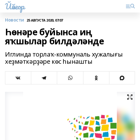
Йәйғор
Новости
25 АВГУСТА 2020, 07:07
Һөнәре буйынса иң
яҡшылар билдәләнде
Иглинда торлаҡ-коммуналь хужалығы
хеҙмәткәрҙәре көс һынашты