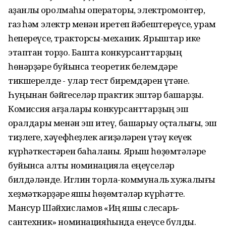
ҡаҙанлыҡ ҡоролмаһы операторы, электромонтер,
газ һәм электр менән иретеп йәбештереүсе, урам
һепереүсе, тракторсы-механик. Ярыштар ике
этаптан торҙо. Башта конкурсанттарҙың
һөнәрҙәре буйынса теоретик белемдәре
тикшерелде - улар тест биремдәрен үтәне.
Һуңынан бәйгеселәр практик эштәр башҡарҙы.
Комиссия ағҙалары конкурсанттарҙың эш
ҡоралдары менән эш итеү, башҡарыу оҫталығы, эш
тиҙлеге, хәүефһеҙлек ҡағиҙәләрен үтәү кеүек
күрһәткестәрен баһаланы. Ярыш һөҙөмтәләре
буйынса алты номинацияла еңеүселәр
билдәләнде. Иглин торлаҡ-коммуналь хужалығы
хеҙмәткәрҙәре яҡшы һөҙөмтәләр күрһәтте.
Мансур Шәйхисламов «Иң яҡшы слесарь-
сантехник» номинацияһында еңеүсе булды.