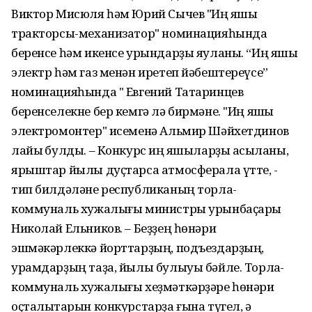
Виктор Мисюля һәм Юрий Сычев "Иң яҡшы
тракторсы-механизатор" номинацияһында
беренсе һәм икенсе урындарҙы яуланы. “Иң яҡшы
электр һәм газ менән иретеп йәбештереүсе”
номинацияһында " Евгений Татаринцев
беренселекне бер кемгә лә бирмәне. "Иң яҡшы
электромонтер" исеменә Альмир Шәйхетдинов
лайыҡ булды. – Конкурс иң яҡшыларҙы асыҡланы,
ярыштар йылы дуҫтарса атмосферала үтте, -
тип билдәләне республиканың торлаҡ-
коммуналь хужалығы министры урынбаҫары
Николай Ельников. – Беҙҙең һөнәри
эшмәкәрлеккә йорттарҙың, подъездарҙың,
урамдарҙың таҙа, йылы булыуы бәйле. Торлаҡ-
коммуналь хужалығы хеҙмәткәрҙәре һөнәри
оҫталыҡтарын конкурстарҙа ғына түгел, ә