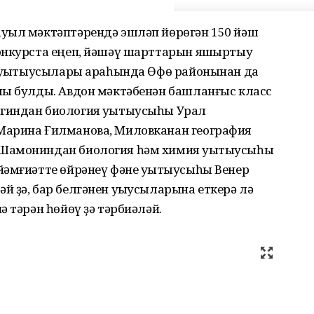
уыл мәктәптәрендә эшләп йөрөгән 150 йәш
онкурста еңеп, йәшәү шарттарын яҡшыртыу
а уҡытыусылары араһында Өфө районынан да
лы булды. Авдон мәктәбенән башланғыс класс
гиндан биология уҡытыусыһы Урал
Марина Ғилманова, Миловканан география
Шамониндан биология һәм химия уҡытыусыһы
йәмғиәтте өйрәнеү фәне уҡытыусыһы Венер
 ҙә, бар белгәнен уҡыусыларына еткерә лә
 тәрән һөйөү ҙә тәрбиәләй.