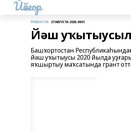
Йәйғор
Новости
27 АВГУСТА 2020, 09:51
Йәш уҡытыусыла
Башҡортостан Республикаһындағ
йәш уҡытыусы 2020 йылда уҙғар
яҡшыртыу маҡсатында грант отт