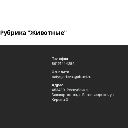
Рубрика "Животные"
Телефон
89174444284
Эл. почта
batyrgarieva.l@rbsmi.ru
Адрес
453430, Республика
Башкортостан, г. Благовещенск, ул.
Кирова,3