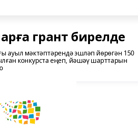
рға грант бирелде
ы ауыл мәктәптәрендә эшләп йөрөгән 150
ылған конкурста еңеп, йәшәү шарттарын
о