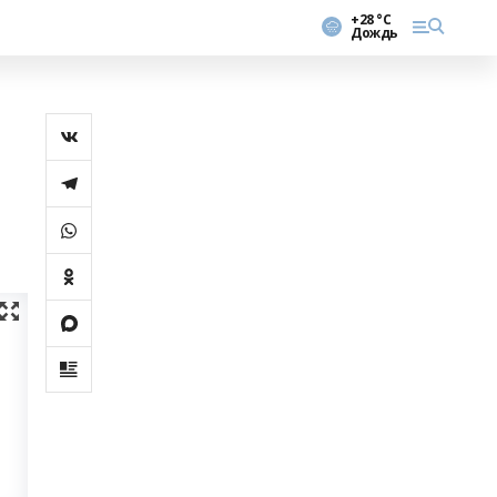
+28 °С
Дождь