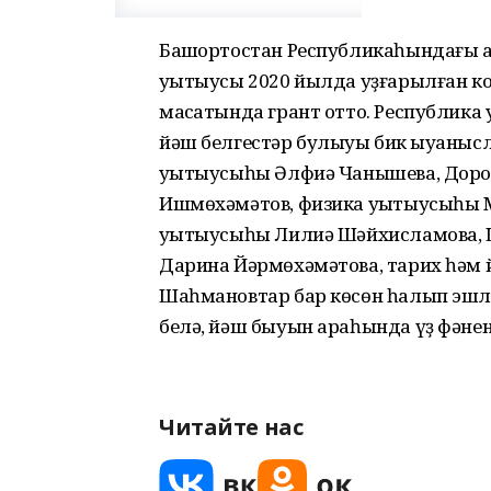
Башҡортостан Республикаһындағы а
уҡытыусы 2020 йылда уҙғарылған к
маҡсатында грант отто. Республик
йәш белгестәр булыуы бик ҡыуаныс
уҡытыусыһы Әлфиә Чанышева, Доро
Ишмөхәмәтов, физика уҡытыусыһы 
уҡытыусыһы Лилиә Шәйхисламова, 
Дарина Йәрмөхәмәтова, тарих һәм 
Шаһмановтар бар көсөн һалып эшләй
белә, йәш быуын араһында үҙ фәненә
Читайте нас