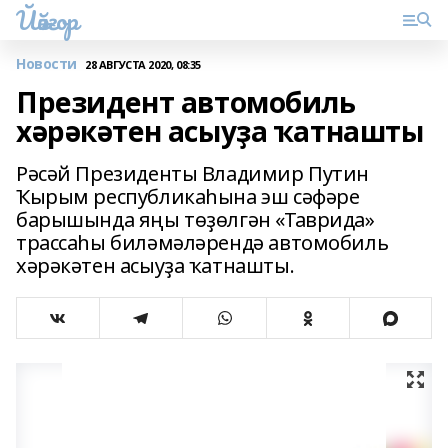
Йәйғор
Новости
28 АВГУСТА 2020, 08:35
Президент автомобиль
хәрәкәтен асыуҙа ҡатнашты
Рәсәй Президенты Владимир Путин
Ҡырым республикаһына эш сәфәре
барышында яңы төҙөлгән «Таврида»
трассаһы биләмәләрендә автомобиль
хәрәкәтен асыуҙа ҡатнашты.