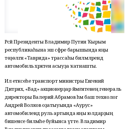
Рәсәй Президенты Владимир Путин Ҡырым
республикаһына эш сәфәре барышында яңы
төҙөлгән «Таврида» трассаһы биләмәләрендә
автомобиль хәрәкәтен асыуҙа ҡатнашты.
Ил етәксеһе транспорт министры Евгений
Дитрих, «Вад» акционерҙар йәмғиәтенең генераль
директоры Валерий Абрамов һәм баш технолог
Андрей Волков оҙатыуында «Аурус»
автомобилендә руль артында яңы юлдарҙың
бишенсе биләмәһе буйынса үтте. Владимир