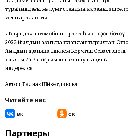
Владимирович трассаны төҙөү этаптары
тураһындағы мәғлүмәт стендын ҡараны, эшселәр
менән аралашты.
«Таврида» автомобиль трассаһын төҙөп бөтөү
2023 йылдың аҙағына планлаштырылған. Ошо
йылдың аҙағына тиклем Керчтан Севастополгә
тиклем 25,7 саҡрым юл эксплуатацияға
индереләсәк.
Автор: Гөлназ Шәйхетдинова
Читайте нас
Партнеры