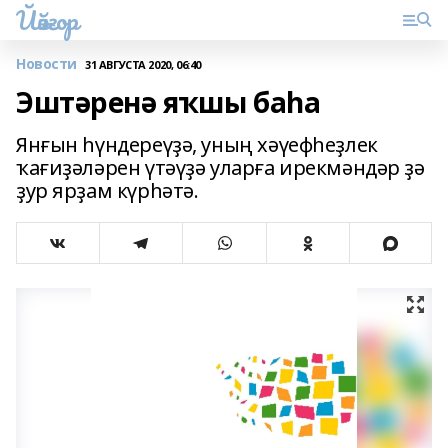
Йәйғор
Новости
31 АВГУСТА 2020, 06:40
Эштәренә яҡшы баһа
Янғын һүндереүҙә, уның хәүефһеҙлек
ҡағиҙәләрен үтәүҙә уларға ирекмәндәр ҙә
ҙур ярҙам күрһәтә.