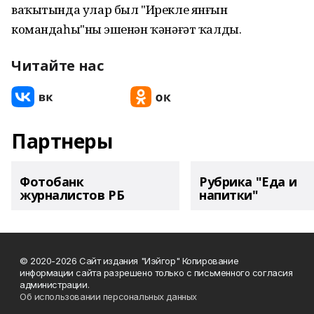
ваҡытында улар был "Ирекле янғын
командаһы"ның эшенән ҡәнәғәт ҡалды.
Читайте нас
Партнеры
Фотобанк
Рубрика "Еда и
журналистов РБ
напитки"
© 2020-2026 Сайт издания "Иэйгор" Копирование
информации сайта разрешено только с письменного согласия
администрации.
Об использовании персональных данных