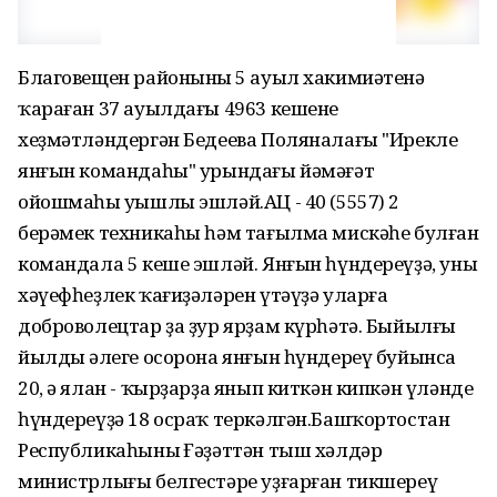
Благовещен районының 5 ауыл хакимиәтенә
ҡараған 37 ауылдағы 4963 кешене
хеҙмәтләндергән Бедеева Поляналағы "Ирекле
янғын командаһы" урындағы йәмәғәт
ойошмаһы уңышлы эшләй.АЦ - 40 (5557) 2
берәмек техникаһы һәм тағылма мискәһе булған
командала 5 кеше эшләй. Янғын һүндереүҙә, уның
хәүефһеҙлек ҡағиҙәләрен үтәүҙә уларға
доброволецтар ҙа ҙур ярҙам күрһәтә. Быйылғы
йылдың әлеге осорона янғын һүндереү буйынса
20, ә ялан - ҡырҙарҙа янып киткән кипкән үләнде
һүндереүҙә 18 осраҡ теркәлгән.Башҡортостан
Республикаһының Ғәҙәттән тыш хәлдәр
министрлығы белгестәре уҙғарған тикшереү