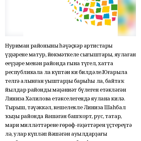
Нуриман районының һәүәҫкәр артистары
үҙҙәренең матур, йөкмәткеле сығыштары, яулаған
еңеүҙәре менән районда ғына түгел, хатта
республикала ла күптән киң билдәле.Юғарыла
телгә алынған уңыштарҙың барыһы ла, байтаҡ
йылдар райондың мәҙәниәт бүлеген етәкләгән
Линиза Хәлилова етәкселегендә яулана килә.
Тырыш, тәүәккәл, кешелекле Линиза Шаһбал
ҡыҙы районда йәшәгән башҡорт, рус, татар,
мари милләттәренең ғөрөф-ғәҙәттәрен үҫтереүгә
лә, улар күпләп йәшәгән ауылдарҙағы