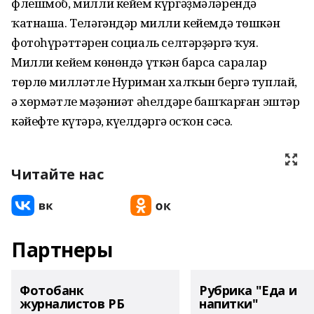
флешмоб, милли кейем күргәҙмәләрендә
ҡатнаша. Теләгәндәр милли кейемдә төшкән
фотоһүрәттәрен социаль селтәрҙәргә ҡуя.
Милли кейем көнөндә үткән барса саралар
төрлө милләтле Нуриман халҡын бергә туплай,
ә хөрмәтле мәҙәниәт әһелдәре башҡарған эштәр
кәйефте күтәрә, күңелдәргә осҡон сәсә.
Читайте нас
Партнеры
Фотобанк
Рубрика "Еда и
журналистов РБ
напитки"