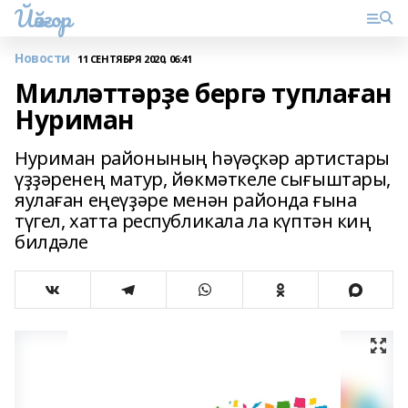
Йәйғор
Новости
11 СЕНТЯБРЯ 2020, 06:41
Милләттәрҙе бергә туплаған
Нуриман
Нуриман районының һәүәҫкәр артистары
үҙҙәренең матур, йөкмәткеле сығыштары,
яулаған еңеүҙәре менән районда ғына
түгел, хатта республикала ла күптән киң
билдәле