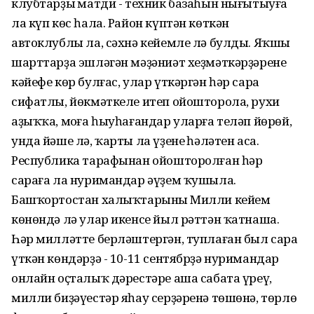
клубтарҙың матди - техник базаһын нығытыуға
ла күп көс һала. Район күптән көткән
автоклублы ла, сәхнә кейемле лә булды. Яҡшы
шарттарҙа эшләгән мәҙәниәт хеҙмәткәрҙәренең
кәйефе көр булғас, улар үткәргән һәр сара
сифатлы, йөкмәткеле итеп ойошторола, рухи
аҙыҡҡа, моңға һыуһағандар уларға теләп йөрөй,
унда йәше лә, ҡарты ла үҙенең һәләтен аса.
Республика тарафынан ойошторолған һәр
сараға ла нуримандар әүҙем ҡушыла.
Башҡортостан халыҡтарының Милли кейем
көнөндә лә улар икенсе йыл рәттән ҡатнаша.
Һәр милләтте берләштергән, туплаған был сара
үткән көндәрҙә - 10-11 сентябрҙә нуримандар
онлайн оҫталыҡ дәрестәре аша сабата үреү,
милли биҙәүестәр яһау серҙәренә төшөнә, төрлө