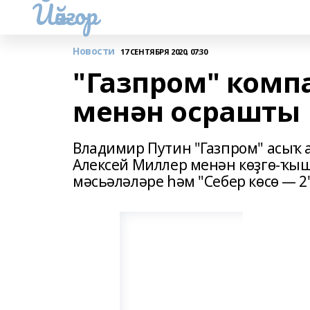
Йәйғор
Новости
17 СЕНТЯБРЯ 2020, 07:30
"Газпром" ком
менән осрашты
Владимир Путин "Газпром" асыҡ 
Алексей Миллер менән көҙгө-ҡышҡ
мәсьәләләре һәм "Себер көсө — 