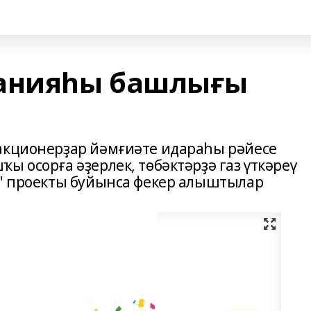
панияһы башлығы
акционерҙар йәмғиәте идараһы рәйесе
ы осорға әҙерлек, төбәктәрҙә газ үткәреү
2" проекты буйынса фекер алыштылар