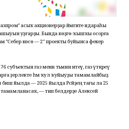
Газпром" асыҡ акционерҙар йәмғиәте идараһы
срашыуын уҙғарҙы. Бында көҙгө-ҡышҡы осорға
ләре һәм "Себер көсө — 2" проекты буйынса фекер
6 субъектын газ менән тәьмин итеү, газ үткәреү
ға әҙерлекте һәм ҡул ҡуйыуҙы тамамлайбыҙ.
ғы биш йылда — 2025 йылда Рәсәйҙең тағы ла 25
 тамамланасаҡ, — тип белдерҙе Алексей