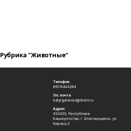
Рубрика "Животные"
Телефон
89174444284
Эл. почта
batyrgarieva.l@rbsmi.ru
Адрес
453430, Республика
Башкортостан, г. Благовещенск, ул.
Кирова,3