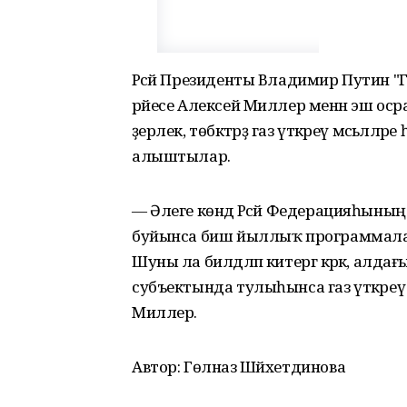
Рәсәй Президенты Владимир Путин "
рәйесе Алексей Миллер менән эш о
әҙерлек, төбәктәрҙә газ үткәреү мәсьәлә
алыштылар.
— Әлеге көндә Рәсәй Федерацияһының 7
буйынса биш йыллыҡ программалар
Шуны ла билдәләп китергә кәрәк, алда
субъектында тулыһынса газ үткәреү
Миллер.
Автор: Гөлназ Шәйхетдинова