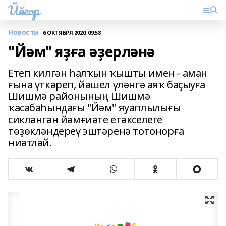
Йәйғор
Новости
6 ОКТЯБРЯ 2020, 09:58
"Йәм" яҙға әҙерләнә
Етеп килгән һалҡын ҡышты имен - аман
ғына үткәреп, йәшел үләнгә аяҡ баҫыуға
Шишмә районының Шишмә
ҡасабаһындағы "Йәм" яуаплылығы
сикләнгән йәмғиәте етәкселеге
төҙөкләндереү эштәренә тотонорға
ниәтләй.