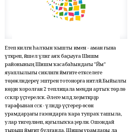
Етеп килгән һалҡын ҡышты имен - аман ғына
үткәреп, йәшел үләнгә аяҡ баҫыуға Шишмә
районының Шишмә ҡасабаһындағы "Йәм"
яуаплылығы сикләнгән йәмғиәте етәкселеге
төҙөкләндереү эштәренә тотонорға ниәтләй.Быйылғы
көҙҙән ҡоролған 2 теплицала меңдән артыҡ төрлө
сәскәләр үҫтереләсәк. Әлеге мәлдә хеҙмәткәрҙәр
тарафынан сәскә - үләндәр үҫтерер өсөн
урамдарҙағы газондарға ҡара тупраҡ ташыла,
улар тигеҙләнеп, яҙғылыҡҡа әҙерләнә. Ошондай
тырыш йәмғиәт булғанда, Шишмә урамдары ла