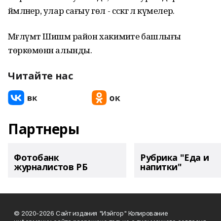
йәмләнер, улар сағыу гөл - сәскәгә лә күмелер.
Мәғлүмәт Шишмә район хакимиәте башлығы
төркөмөнән алынды.
Читайте нас
Партнеры
Фотобанк
Рубрика "Еда и
журналистов РБ
напитки"
© 2020-2026 Сайт издания "Иэйгор" Копирование