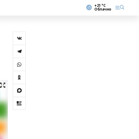
+21 °С
Облачно