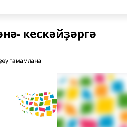
нә- кескәйҙәргә
ҙөү тамамлана