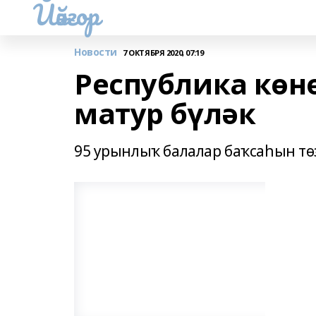
Йәйғор
Новости
7 ОКТЯБРЯ 2020, 07:19
Республика көнө
матур бүләк
95 урынлыҡ балалар баҡсаһын тө