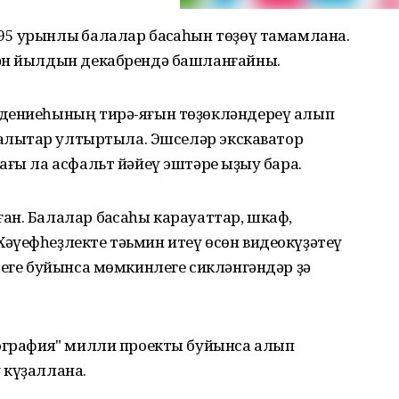
5 урынлыҡ балалар баҡсаһын төҙөү тамамлана.
кән йылдын декабрендә башланғайны.
ждениеһының тирә-яғын төҙөкләндереү алып
аҡлыҡтар ултыртыла. Эшселәр экскаватор
ағы ла асфальт йәйеү эштәре ҡыҙыу бара.
н. Балалар баҡсаһы карауаттар, шкаф,
әүефһеҙлекте тәьмин итеү өсөн видеокүҙәтеү
леге буйынса мөмкинлеге сикләнгәндәр ҙә
мография" милли проекты буйынса алып
 күҙаллана.