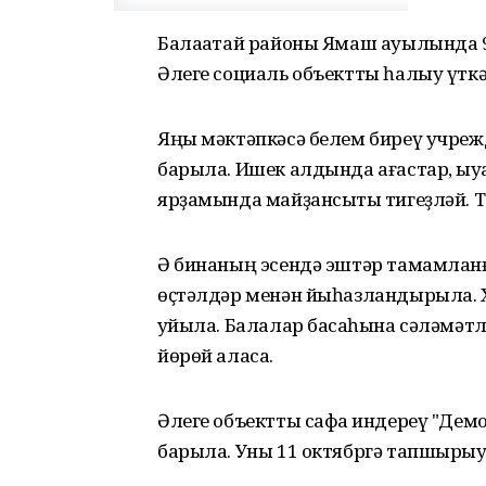
Балаҡатай районы Ямаш ауылында 9
Әлеге социаль объектты һалыу үт
Яңы мәктәпкәсә белем биреү учре
барыла. Ишек алдында ағастар, ҡыу
ярҙамында майҙансыҡты тигеҙләй. Т
Ә бинаның эсендә эштәр тамамланға
өҫтәлдәр менән йыһазландырыла. Х
ҡуйыла. Балалар баҡсаһына сәләмәт
йөрөй аласаҡ.
Әлеге объектты сафҡа индереү "Де
барыла. Уны 11 октябргә тапшырыу