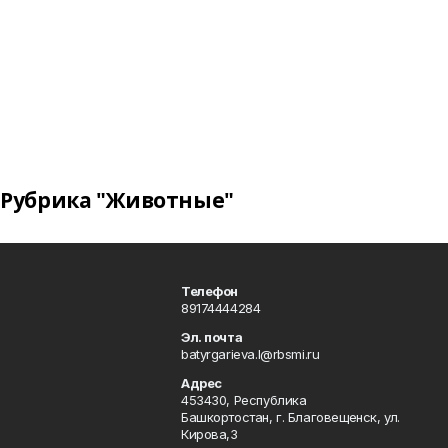
Рубрика "Животные"
Телефон
89174444284
Эл. почта
batyrgarieva.l@rbsmi.ru
Адрес
453430, Республика
Башкортостан, г. Благовещенск, ул.
Кирова,3