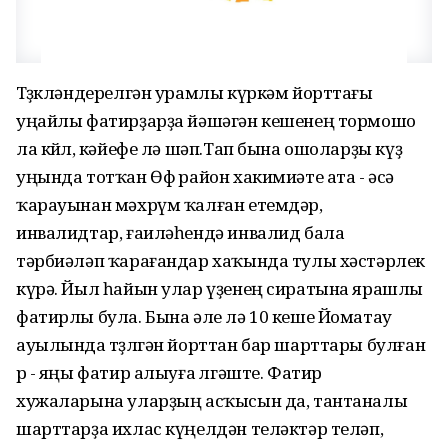
Төҙөкләндерелгән урамлы күркәм йорттағы
уңайлы фатирҙарҙа йәшәгән кешенең тормошо
ла көйлө, кәйефе лә шәп.Тап бына ошоларҙы күҙ
уңында тотҡан Өфө район хакимиәте ата - әсә
ҡарауынан мәхрүм ҡалған етемдәр,
инвалидтар, ғаиләһендә инвалид бала
тәрбиәләп ҡарағандар хаҡында тулы хәстәрлек
күрә. Йыл һайын улар үҙенең сиратына ярашлы
фатирлы була. Бына әле лә 10 кеше Йоматау
ауылында төҙөлгән йорттан бар шарттары булған
өр - яңы фатир алыуға өлгәште. Фатир
хужаларына уларҙың асҡысын да, тантаналы
шарттарҙа ихлас күңелдән теләктәр теләп,