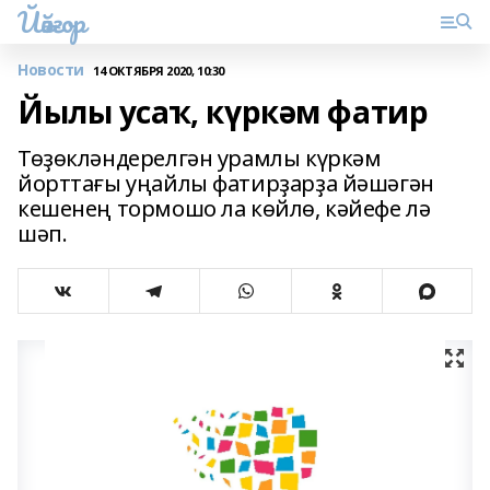
Йәйғор
Новости
14 ОКТЯБРЯ 2020, 10:30
Йылы усаҡ, күркәм фатир
Төҙөкләндерелгән урамлы күркәм
йорттағы уңайлы фатирҙарҙа йәшәгән
кешенең тормошо ла көйлө, кәйефе лә
шәп.