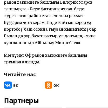
район хакимиәте башлығы Вилорий Угаров
тапшырҙы. - Беҙҙе фатирлы иткән, беҙҙе
ҡурсалаған район етәкселегенә рәхмәт
һүҙҙәремде еткерәм. Инде ҡайтып керер үҙ
йортобоҙ, баш осонда тыуған ҡыйығыбыҙ бар.
Бынан да ҙур бәхет юҡтыр ул донъяла, - тине
хушлашҡанда Айһылыу Миңлебаева.
Мәғлүмәт Өфө район хакимиәте башлығы
төркөмөнән алынды.
Читайте нас
Партнеры