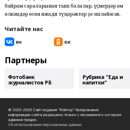
байрам сараларынан тыш балалар, үҫмерҙәр һәм
өлкәндәр өсөн ижади түңәрәктәр ҙә эшләйәсәк.
Читайте нас
Партнеры
Фотобанк
Рубрика "Еда и
журналистов РБ
напитки"
© 2020-2026 Сайт издания "Иэйгор" Копирование
информации сайта разрешено только с письменного согласия
администрации.
Об использовании персональных данных