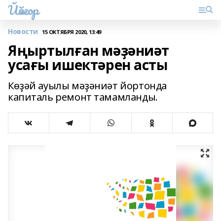
Йәйғор
Новости
15 ОКТЯБРЯ 2020, 13:49
Яңыртылған мәҙәниәт
усағы ишектәрен асты
Көҙәй ауылы мәҙәниәт йортонда
капиталь ремонт тамамланды.