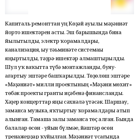
Капиталь ремонттан һуң Көҙәй ауылы мәҙәниәт
йорто ишектәрен асты. Эш барышында бина
йылытылды, электр ҡорамалдары,
канализация, һыу тәьминәте системаһы
яңыртылды, тәҙрә-ишектәр алмаштырылды.
Шул уҡ ваҡытта түбә монтажланды, буяу-
ағартыу эштәре башҡарылды. Төҙөлөш эштәре
«Мәҙәниәт» милли проектының «Мәҙәни мөхит»
төбәк проекты гранты иҫәбенә финансланды.
Хәҙер концерттар яңы сәхнәлә үтәсәк. Шаршау,
заманса музыка, яҡтыртыу ҡорамалдары һатып
алынған. Тамаша залы заманса төҫ алған. Бында
балалар өсөн - уйын бүлмәһе, йәштәр өсөн
тренажерҙар ҡуйылған. Мәҙәниәт усағында