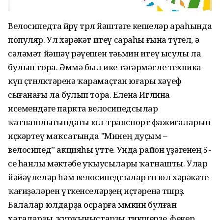
Велосипедта йөрөү төрлө йәштәге кешеләр араһында
популяр. Ул хәрәкәт итеү сараһы ғына түгел, ә
сәләмәт йәшәү рәүешен тәьмин итеү ысулы ла
булып тора. Әммә был ике тәгәрмәсле техника
күп өҫтөнлөктәренә ҡарамаҫтан юғары хәүеф
сығанағы ла булып тора. Елена Иглина
исемендәге паркта велосипедсылар
ҡатнашлығындағы юл-транспорт фажиғаларын
иҫкәртеү маҡсатында "Минең дуҫым –
велосипед” акцияһы үтте. Унда район үҙәгенең 5-
се һанлы мәктәбе уҡыусылары ҡатнашты. Улар
йәйәүлеләр һәм велосипедсылар өсөн юл хәрәкәте
ҡағиҙәләрен үткенселәрҙең иҫтәренә төшөрҙө.
Балалар юлдарҙа осрарға мөмкин булған
хаталарҙы, ҡурҡыныстарҙы тикшерҙе, фекер