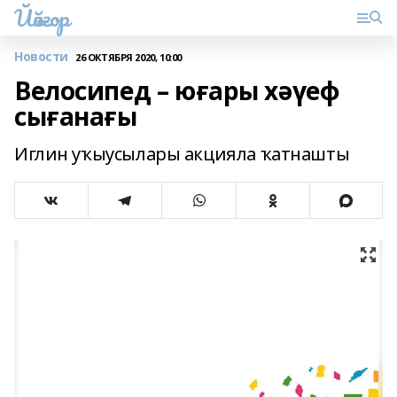
Йәйғор
Новости
26 ОКТЯБРЯ 2020, 10:00
Велосипед – юғары хәүеф
сығанағы
Иглин уҡыусылары акцияла ҡатнашты