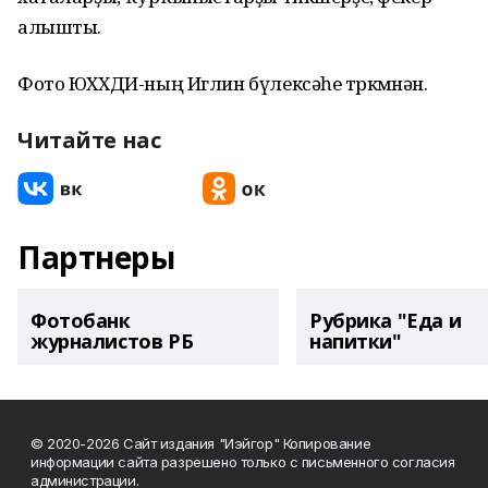
алышты.
Фото ЮХХДИ-ның Иглин бүлексәһе төркөмөнән.
Читайте нас
Партнеры
Фотобанк
Рубрика "Еда и
журналистов РБ
напитки"
© 2020-2026 Сайт издания "Иэйгор" Копирование
информации сайта разрешено только с письменного согласия
администрации.