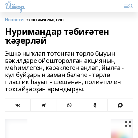
Йәйғор
Новости
27 ОКТЯБРЯ 2020, 12:00
Нуримандар тәбиғәтен
ҡәҙерләй
Эшкә ныҡлап тотонған төрлө быуын
вәкилдәре ойошторолған акцияның
мөһимлеген, кәрәклеген аңлап, йылға -
күл буйҙарын заман бәләһе - төрлө
пластик һауыт - шешәнән, полиэтилен
тоҡсайҙарҙан арындырҙы.