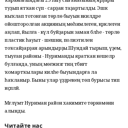
туҙып ятҡан сүп - сарҙан таҙартылды. Эшкә
ныҡлап тотонған төрлө быуын вәкилдәре
ойошторолған акцияның мөһимлеген, кәрәклеген
аңлап, йылға - күл буйҙарын заман бәләһе - төрлө
пластик һауыт - шешәнән, полиэтилен
тоҡсайҙарҙан арындырҙы.Шундай тырыш, әүҙем,
тыуған районы - Нуриманды яратҡан кешеләр
булғанда, уның мөғжизәгә тиң тәбиғәт
ҡомартҡылары киләһе быуындарға ла
һаҡланыр. Быны улар үҙҙәренең төп бурысы тип
иҫәпләй.
Мәғлүмәт Нуриман район хакимиәте төркөмөнән
алынды.
Читайте нас