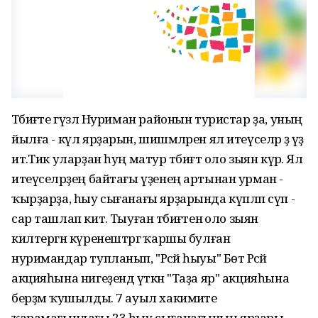
Тәбиғәте гүзәл Нуриман районын туристар ҙа, уның
йылға - күл ярҙарын, шишмәләрен ял итеүселәр ҙә үҙ
итә.Тик уларҙан һуң матур тәбиғәт оло зыян күрә. Ял
итеүселәрҙең байтағы үҙенең артынан урман -
ҡырҙарҙа, һыу сығанағы ярҙарында күпләп сүп -
сар ташлап китә. Тыуған тәбиғәтенә оло зыян
килтергән күренештәргә ҡаршы булған
нуримандар тупланып, "Рәсәй һыуы" Бөтә Рәсәй
акцияһына нигеҙендә үткән "Таҙа яр" акцияһына
берҙәм ҡушылды. 7 ауыл хакимиәте
ҡарамағындағы 23 һыу сығанағының ярҙары