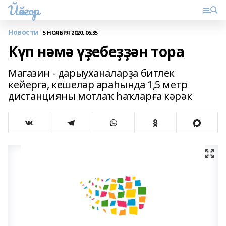
Йәйғор
Новости
5 НОЯБРЯ 2020, 06:35
Күп нәмә үҙебеҙҙән тора
Магазин - дарыуханаларҙа битлек
кейергә, кешеләр араһында 1,5 метр
дистанцияны мотлаҡ һаҡларға кәрәк