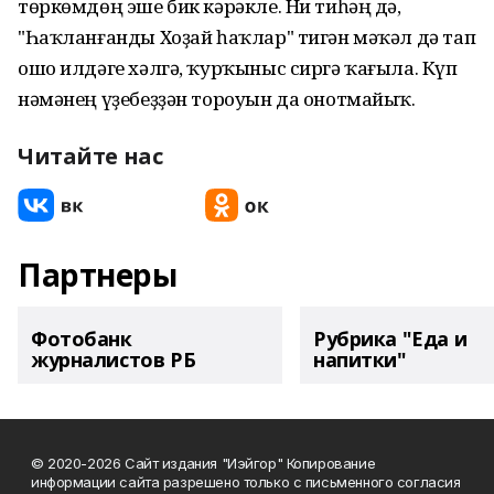
төркөмдөң эше бик кәрәкле. Ни тиһәң дә,
"Һаҡланғанды Хоҙай һаҡлар" тигән мәҡәл дә тап
ошо илдәге хәлгә, ҡурҡыныс сиргә ҡағыла. Күп
нәмәнең үҙебеҙҙән тороуын да онотмайыҡ.
Читайте нас
Партнеры
Фотобанк
Рубрика "Еда и
журналистов РБ
напитки"
© 2020-2026 Сайт издания "Иэйгор" Копирование
информации сайта разрешено только с письменного согласия