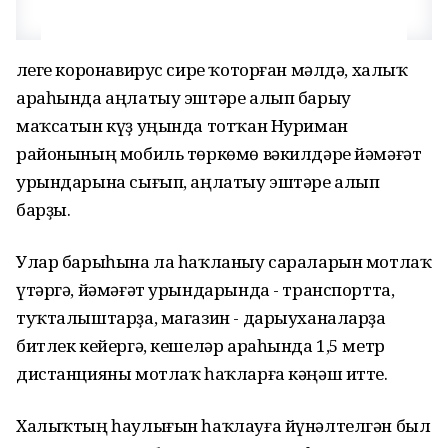
Әлеге коронавирус сире ҡоторған мәлдә, халыҡ
араһында аңлатыу эштәре алып барыу
маҡсатын күҙ уңында тотҡан Нуриман
районының мобиль төркөмө вәкилдәре йәмәғәт
урындарына сығып, аңлатыу эштәре алып
барҙы.
Улар барыһына ла һаҡланыу сараларын мотлаҡ
үтәргә, йәмәғәт урындарында - транспортта,
туҡталыштарҙа, магазин - дарыуханаларҙа
битлек кейергә, кешеләр араһында 1,5 метр
дистанцияны мотлаҡ һаҡларға кәңәш итте.
Халыҡтың һаулығын һаҡлауға йүнәлтелгән был