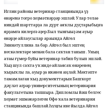
Иглин районы ветеринар станцияһында үҙ
һөнәренә тоғро хеҙмәткәрҙәр эшләй. Улар теләһә
ниндәй шарттарҙа ла дүрт аяҡлы дуҫтарыбыҙға
ярҙамға килергә әҙер.Был тынғыһыҙ һәм ауыр
һөнәрҙе һайлаусылар араһында Айгөл
Зиннәтуллина ла бар. Айгөл был эштең
нескәлектәре менән бала саҡтан таныш . Уның
атаһы ғүмер буйы ветеринар табип булып эшләй.
Ҡыҙ шул саҡта уҡ инде һайлаясаҡ һөнәренең
ҡыҙыҡлы ла, ауыр ҙа икәнен аңлай. Мәктәпте
тамамлаған ҡыҙ документтарын Башҡорт
дәүләт аграр университетының ветеринария
факультетына тапшыра. Дипломлы йәш белгес
хеҙмәт эшмәкәрлеген Өфө ҡала ветеринария
станцияһында башлай.Һуңғы ике йылда Айгөл