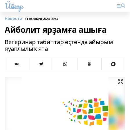
Йәйғор
Новости
11 НОЯБРЯ 2020, 06:47
Айболит ярҙамға ашыға
Ветеринар табиптар өҫтөндә айырым
яуаплылыҡ ята