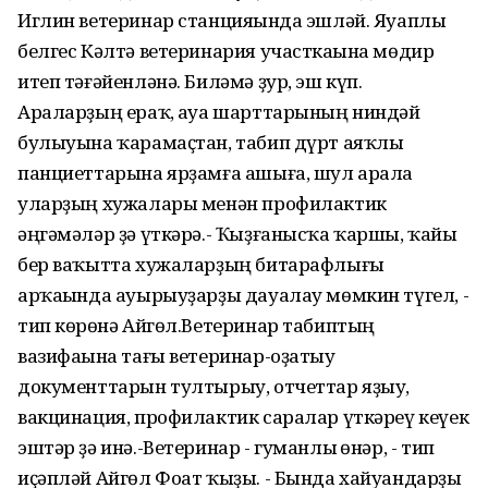
Иглин ветеринар станцияһында эшләй. Яуаплы
белгес Кәлтә ветеринария участкаһына мөдир
итеп тәғәйенләнә. Биләмә ҙур, эш күп.
Араларҙың ераҡ, һауа шарттарының ниндәй
булыуына ҡарамаҫтан, табип дүрт аяҡлы
панциеттарына ярҙамға ашыға, шул арала
уларҙың хужалары менән профилактик
әңгәмәләр ҙә үткәрә.- Ҡыҙғанысҡа ҡаршы, ҡайһы
бер ваҡытта хужаларҙың битарафлығы
арҡаһында ауырыуҙарҙы дауалау мөмкин түгел, -
тип көрһөнә Айгөл.Ветеринар табиптың
вазифаһына тағы ветеринар-оҙатыу
документтарын тултырыу, отчеттар яҙыу,
вакцинация, профилактик саралар үткәреү кеүек
эштәр ҙә инә.-Ветеринар - гуманлы һөнәр, - тип
иҫәпләй Айгөл Фоат ҡыҙы. - Бында хайуандарҙы