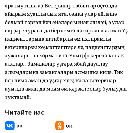
яратыу ғына аҙ. Ветеринар табиптар өҫтөндә
айырым яуаплылыҡ ята, сөнки улар һөйләшә
белмәй торған йән эйәләре менән эшләй, ә улар
сирҙәре тураһында бер кемгә лә зарлана алмай.Үҙ
пациенттарына иғтибарлы һәм ихтирамлы
ветеринарҙы хеҙмәттәштәре лә, пациенттарҙың
хужалары ла хөрмәт итә. Уның фекеренә ҡолаҡ
һалалар....Заманалар үҙгәрә, ябай дауалау
алымдарына замансалары алмашҡа килһә. Тик
бер нимә һаман да үҙгәрешһеҙ ҡала: ветеринар
ауылда һаман да мөһим һәм кәрәкле һөнәр булыуҙан
туҡтамай.
Читайте нас