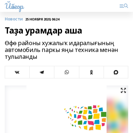
Йәйғор
Новости
25 НОЯБРЯ 2020, 06:24
Таҙа урамдар аша
Өфө районы хужалыҡ идаралығының
автомобиль паркы яңы техника менән
тулыланды