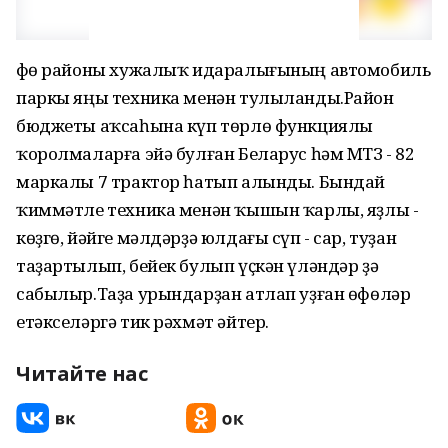
Өфө районы хужалыҡ идаралығының автомобиль
паркы яңы техника менән тулыланды.Район
бюджеты аҡсаһына күп төрлө функциялы
ҡоролмаларға эйә булған Беларус һәм МТЗ - 82
маркалы 7 трактор һатып алынды. Бындай
ҡиммәтле техника менән ҡышын ҡарлы, яҙлы -
көҙгө, йәйге мәлдәрҙә юлдағы сүп - сар, туҙан
таҙартылып, бейек булып үҫкән үләндәр ҙә
сабылыр.Таҙа урындарҙан атлап уҙған өфөләр
етәкселәргә тик рәхмәт әйтер.
Читайте нас