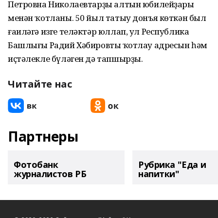
Петровна Николаевтарҙы алтын юбилейҙары
менән ҡотланы. 50 йыл татыу донъя көткән был
ғаиләгә изге теләктәр юллап, ул Республика
Башлығы Радий Хәбировтың ҡотлау адресын һәм
иҫтәлекле бүләген дә тапшырҙы.
Читайте нас
Партнеры
Фотобанк
Рубрика "Еда и
журналистов РБ
напитки"