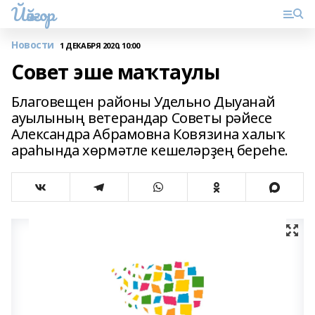
Йәйғор
Новости
1 ДЕКАБРЯ 2020, 10:00
Совет эше маҡтаулы
Благовещен районы Удельно Дыуанай
ауылының ветерандар Советы рәйесе
Александра Абрамовна Ковязина халыҡ
араһында хөрмәтле кешеләрҙең береһе.