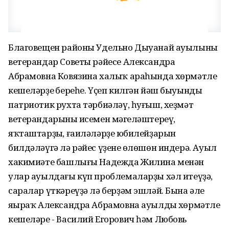
Благовещен районы Удельно Дыуанай ауылының
ветерандар Советы рәйесе Александра
Абрамовна Ковязина халыҡ араһында хөрмәтле
кешеләрҙең береһе. Үҫеп килгән йәш быуынды
патриотик рухта тәрбиәләү, һуғыш, хеҙмәт
ветерандарының исемен мәңгеләштереү,
яҡташтарҙың, ғаиләләрҙең юбилейҙарын
билдәләүгә лә рәйес үҙенең өлөшөн индерә. Ауыл
хакимиәте башлығы Надежда Жилина менән
улар ауылдағы күп проблемаларҙы хәл итеүҙә,
саралар үткәреүҙә лә берҙәм эшләй. Бына әле
яңыраҡ Александра Абрамовна ауылдың хөрмәтле
кешеләре - Василий Егорович һәм Любовь