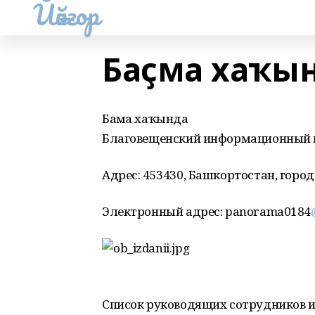
Йәйғор
Баҫма хаҡы
Баҫма хаҡында
Благовещенский информационный це
Адрес: 453430, Башкортостан, город
Электронный адрес: panorama0184
Список руководящих сотрудников и