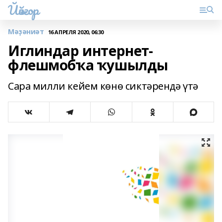
Йәйғор
Мәҙәниәт
16 АПРЕЛЯ 2020, 06:30
Иглиндар интернет-
флешмобҡа ҡушылды
Сара милли кейем көнө сиктәрендә үтә