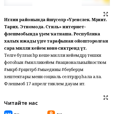
Иглин районында йәшәүселәр «Үҙенсәлек. Мәҙәниәт.
Тарих. Этномода. Стиль» интернет-
флешмобында әүҙем ҡатнаша. Республика
халыҡ ижады үҙәге тарафынан ойошторолған
сара милли кейем көнө сиктәрендә үтә.
Теләге булған һәр кеше милли кейемдәрҙә төшкән
фотоһын #милликейем #национальныйкостюм
#мкрб #рцнтрб #мыедины #беҙберҙәм
хештектары менән социаль селтәрҙәрҙә һала ала.
Флешмоб 17 апрелгә тиклем дауам итә.
Читайте нас