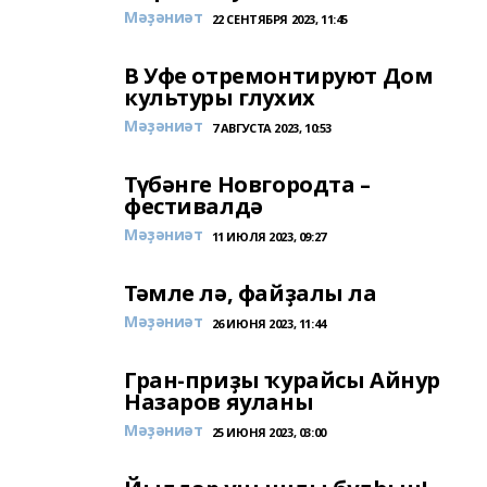
Мәҙәниәт
22 СЕНТЯБРЯ 2023, 11:45
В Уфе отремонтируют Дом
культуры глухих
Мәҙәниәт
7 АВГУСТА 2023, 10:53
Түбәнге Новгородта –
фестивалдә
Мәҙәниәт
11 ИЮЛЯ 2023, 09:27
Тәмле лә, файҙалы ла
Мәҙәниәт
26 ИЮНЯ 2023, 11:44
Гран-приҙы ҡурайсы Айнур
Назаров яуланы
Мәҙәниәт
25 ИЮНЯ 2023, 03:00