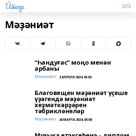
Йәйғор
Мәҙәниәт
“Һандуғас” моңо менән
арбаны
Мәҙәниәт
2 АПРЕЛЯ 2024, 05:03
Благовещен мәҙәниәт үҫеше
үҙәгендә мәҙәниәт
хеҙмәткәрҙәрен
тәбрикләнеләр
Мәҙәниәт
26 МАРТА 2024, 05:00
Музыка етәксеһенә – диплом