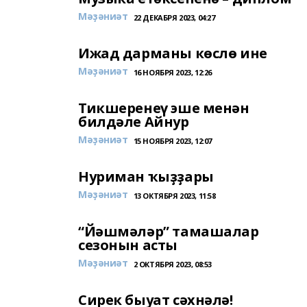
Мәҙәниәт
22 ДЕКАБРЯ 2023, 04:27
Ижад дарманы көслө ине
Мәҙәниәт
16 НОЯБРЯ 2023, 12:26
Тикшеренеү эше менән
билдәле Айнур
Мәҙәниәт
15 НОЯБРЯ 2023, 12:07
Нуриман ҡыҙҙары
Мәҙәниәт
13 ОКТЯБРЯ 2023, 11:58
“Йәшмәләр” тамашалар
сезонын асты
Мәҙәниәт
2 ОКТЯБРЯ 2023, 08:53
Сирек быуат сәхнәлә!