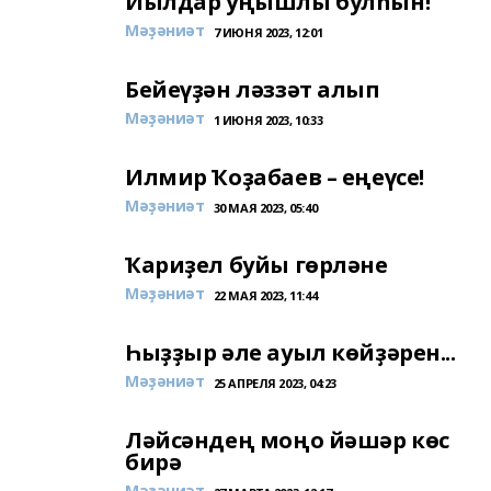
Йылдар уңышлы булһын!
Мәҙәниәт
7 ИЮНЯ 2023, 12:01
Бейеүҙән ләззәт алып
Мәҙәниәт
1 ИЮНЯ 2023, 10:33
Илмир Ҡоҙабаев – еңеүсе!
Мәҙәниәт
30 МАЯ 2023, 05:40
Ҡариҙел буйы гөрләне
Мәҙәниәт
22 МАЯ 2023, 11:44
Һыҙҙыр әле ауыл көйҙәрен...
Мәҙәниәт
25 АПРЕЛЯ 2023, 04:23
Ләйсәндең моңо йәшәр көс
бирә
Мәҙәниәт