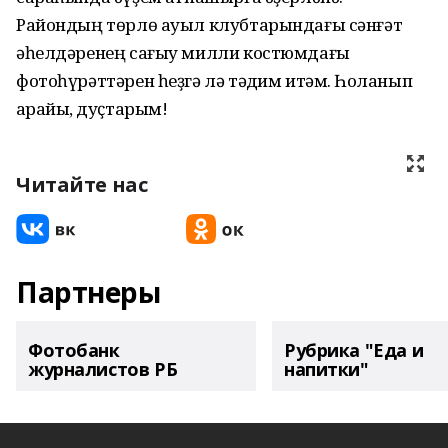
Райондың төрлө ауыл клубтарындағы сәнғәт
әһелдәренең сағыу милли костюмдағы
фотоһүрәттәрен һеҙгә лә тәҡдим итәм. Һоҡланып
ҡарайыҡ, дуҫтарым!
Читайте нас
Партнеры
Фотобанк
Рубрика "Еда и
журналистов РБ
напитки"