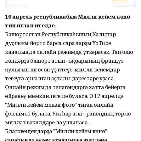
16 апрель республикабыҙҙа Милли кейем көнө
тип иғлан ителде.
Башҡортостан Республикаһының Халыҡтар
дуҫлығы йорто барса сараларҙы YoTube
каналында онлайн режимда үткәрәсәк. Тап ошо
көндәрҙә башҡорт ҡатын - ҡыҙҙарының француз
яулығын ни өсөн үҙ итеүе, милли кейемдәр
тегеүгә арналған оҫталыҡ дәрестәре уҙасаҡ.
Онлайн режимда теләгәндәргә хатта бейергә
өйрәнеү мөмкинлеге лә буласаҡ. Ә 17 апрелдә
"Милли кейем менән фото" тигән онлайн
флешмоб буласаҡ. Уға һәр ҡала - райондың төрлө
милләт вәкилдәре лә ҡушыласаҡ.
Благовещендарҙа "Милли кейем көнө"
сараһында әүҙем ҡатнашырға әҙерләнә.