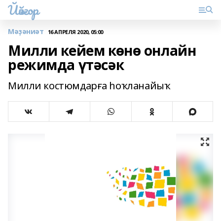
Йәйғор
Мәҙәниәт
16 АПРЕЛЯ 2020, 05:00
Милли кейем көнө онлайн
режимда үтәсәк
Милли костюмдарға һоҡланайыҡ