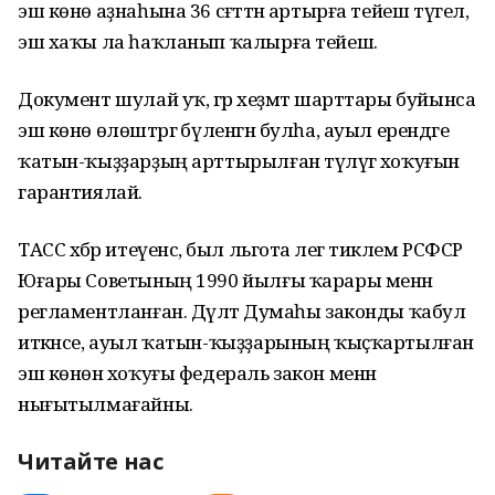
эш көнө аҙнаһына 36 сәғәттән артырға тейеш түгел,
эш хаҡы ла һаҡланып ҡалырға тейеш.
Документ шулай уҡ, әгәр хеҙмәт шарттары буйынса
эш көнө өлөштәргә бүленгән булһа, ауыл ерендәге
ҡатын-ҡыҙҙарҙың арттырылған түләүгә хоҡуғын
гарантиялай.
ТАСС хәбәр итеүенсә, был льгота әлегә тиклем РСФСР
Юғары Советының 1990 йылғы ҡарары менән
регламентланған. Дәүләт Думаһы законды ҡабул
иткәнсе, ауыл ҡатын-ҡыҙҙарының ҡыҫҡартылған
эш көнөнә хоҡуғы федераль закон менән
нығытылмағайны.
Читайте нас