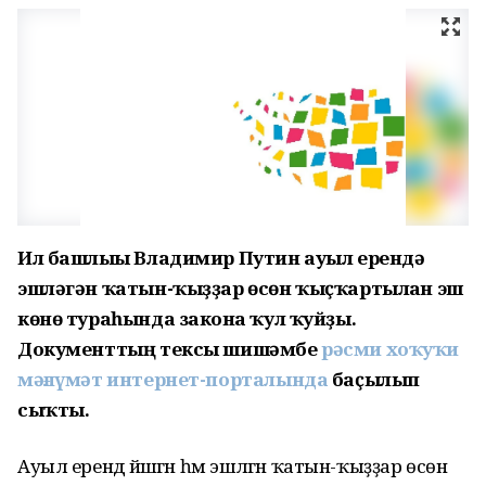
Ил башлығы Владимир Путин ауыл ерендә
эшләгән ҡатын-ҡыҙҙар өсөн ҡыҫҡартылған эш
көнө тураһында законға ҡул ҡуйҙы.
Документтың тексы шишәмбе
рәсми хоҡуҡи
мәғлүмәт интернет-порталында
баҫылып
сыҡты.
Ауыл ерендә йәшәгән һәм эшләгән ҡатын-ҡыҙҙар өсөн