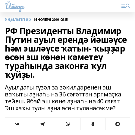
Йәйғор
Яңылыҡтар
14 НОЯБРЯ 2019, 06:15
РФ Президенты Владимир
Путин ауыл ерендә йәшәүсе
һәм эшләүсе ҡатын- ҡыҙҙар
өсөн эш көнөн кәметеү
тураһында законға ҡул
ҡуйҙы.
Ауылдағы гүзәл за вәкилдәренең эш
ваҡыты аҙнаһына 36 сәғәттән артмаҫҡа
тейеш. Ябай эш көнө аҙнаһына 40 сәғәт.
Эш хаҡы тулы аҙна өсөн түләнәсәкме?