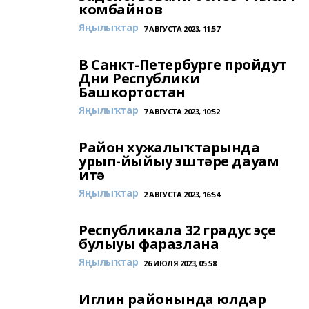
комбайнов
Яңылыҡтар
7 АВГУСТА 2023, 11:57
В Санкт-Петербурге пройдут
Дни Республики
Башкортостан
Яңылыҡтар
7 АВГУСТА 2023, 10:52
Район хужалыҡтарында
урып-йыйыу эштәре дауам
итә
Яңылыҡтар
2 АВГУСТА 2023, 16:54
Республикала 32 градус эҫе
булыуы фаразлана
Яңылыҡтар
26 ИЮЛЯ 2023, 05:58
Иглин районында юлдар