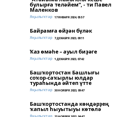
булырға теләйем”, - ти Павел
Маленков
Яңылыҡтар
17 ЯНВАРЯ 2024, 05:57
Байрамға өйҙән бүләк
Яңылыҡтар
7 ДЕКАБРЯ 2023, 09:11
Ҡаз өмәһе – ауыл биҙәге
Яңылыҡтар
1 ДЕКАБРЯ 2023, 07:42
Башҡортостан Башлығы
соҡор-саҡырлы юлдар
тураһында әйтеп үтте
Яңылыҡтар
30 НОЯБРЯ 2023, 09:47
Башҡортостанда көндәрҙең
ҡапыл һыуытыуы көтөлә
Яңылыҡтар
23 НОЯБРЯ 2023, 04:47