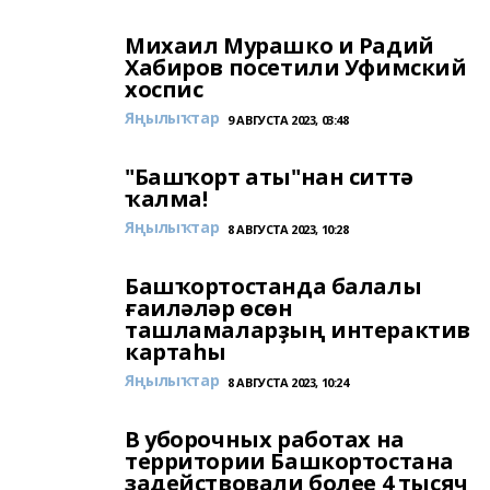
Михаил Мурашко и Радий
Хабиров посетили Уфимский
хоспис
Яңылыҡтар
9 АВГУСТА 2023, 03:48
"Башҡорт аты"нан ситтә
ҡалма!
Яңылыҡтар
8 АВГУСТА 2023, 10:28
Башҡортостанда балалы
ғаиләләр өсөн
ташламаларҙың интерактив
картаһы
Яңылыҡтар
8 АВГУСТА 2023, 10:24
В уборочных работах на
территории Башкортостана
задействовали более 4 тысяч