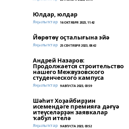
Юлдар, юлдар
Яңылыҡтар
16 ОКТЯБРЯ 2023, 11:42
Йөрөтөү оҫталығына эйә
Яңылыҡтар
25 СЕНТЯБРЯ 2023, 08:42
Андрей Назаров:
Продолжается строительство
нашего Межвузовского
студенческого кампуса
Яңылыҡтар
9 АВГУСТА 2023, 03:59
Шәһит Хоҙайбирҙин
исемендәге премияға дәғүә
итеүселәрҙән заявкалар
ҡабул ителә
Яңылыҡтар
9 АВГУСТА 2023, 03:52