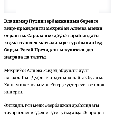
Владимир Путин Әзербайжандың беренсе
вице-президенты Мехрибан Алиева менән
осрашты. Сарала ике дәүләт араһындағы
хеҙмәттәшлек мәсьәләләре тураһында һүҙ
барҙы. Рәсәй Президенты ҡунаҡҡа ҙур
награда ла таҡты.
Мехрибан Алиева Рәсәйҙең абруйлы дәүләт
наградаһы - Дуҫлыҡ орденына лайыҡ булды.
Ханым ике яҡлы мөнәсәбәттәрҙе үҫтереүгә тос өлөш
индергән.
Әйткәндәй, Рәсәй менән Әзербайжан араһындағы
тауар әйләнеше үҫеше тәүге туғыҙ айҙа 26 процент