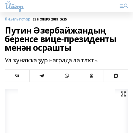
Йәйғор
Яңылыҡтар
28 НОЯБРЯ 2019, 06:25
Путин Әзербайжандың
беренсе вице-президенты
менән осрашты
Ул ҡунаҡҡа ҙур награда ла таҡты