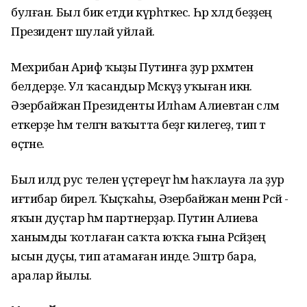
булған. Был бик етди күрһәткес. Һәр хәлдә беҙҙең
Президент шулай уйлай.
Мехрибан Ариф ҡыҙы Путинға ҙур рәхмәтен
белдерҙе. Ул ҡасандыр Мәскәүҙә уҡыған икән.
Әзербайжан Президенты Илһам Алиевтан сәләм
еткерҙе һәм теләгән ваҡытта беҙгә килегеҙ, тип тә
өҫтәне.
Был илдә рус телен үҫтереүгә һәм һаҡлауға ла ҙур
иғтибар бирелә. Ҡыҫҡаһы, Әзербайжан менән Рәсәй -
яҡын дуҫтар һәм партнерҙар. Путин Алиева
ханымды ҡотлаған саҡта юҡҡа ғына Рәсәйҙең
ысын дуҫы, тип атамаған инде. Эштәр бара,
аралар йылы.