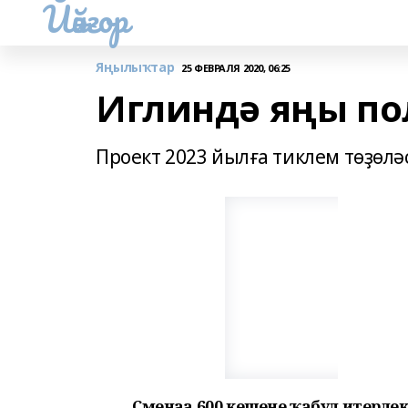
Йәйғор
Яңылыҡтар
25 ФЕВРАЛЯ 2020, 06:25
Иглиндә яңы по
Проект 2023 йылға тиклем төҙөл
Сменаға 600 кешене ҡабул итерле