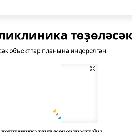
ликлиника төҙөләсә
әсәк объекттар планына индерелгән
к поликлиника төҙөү өсөн ер участкаһы