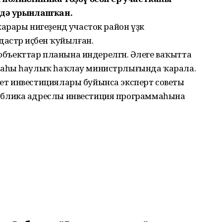
ндә урынлашҡан.
рары нигеҙендә участок район үҙәк
стр иҫәбенә ҡуйылған.
 объекттар планына индерелгән. Әлеге ваҡытта
каһы һаулыҡ һаҡлау министрлығында ҡарала.
т инвестициялары буйынса эксперт советы
блика адреслы инвестиция программаһына