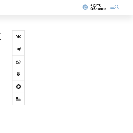
+23 °С
Облачно
к