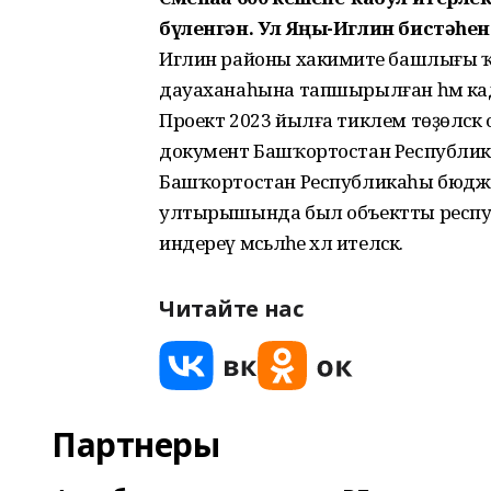
бүленгән. Ул Яңы-Иглин бистәһе
Иглин районы хакимиәте башлығы ҡа
дауаханаһына тапшырылған һәм када
Проект 2023 йылға тиклем төҙөләсәк
документ Башҡортостан Республи
Башҡортостан Республикаһы бюдже
ултырышында был объектты респу
индереү мәсьәләһе хәл ителәсәк.
Читайте нас
Партнеры