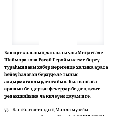
Башҡорт халҡының данлыҡлы улы Миңлеғәле
Шайморатовҡа Рәсәй Геройы исеме биреү
тураһындағы хәбәр йөрәгендә халҡына ҡарата
һөйөү һаҡлаған берәүҙе лә тыныс
ҡалдырмағандыр, моғайын. Был ваҡиғаға
ҡарашын белдергән фекерҙәр беҙҙең гәзит
редакцияһына ла килеүен дауам итә.
Һүҙ – Башҡортостандың Милли музейы