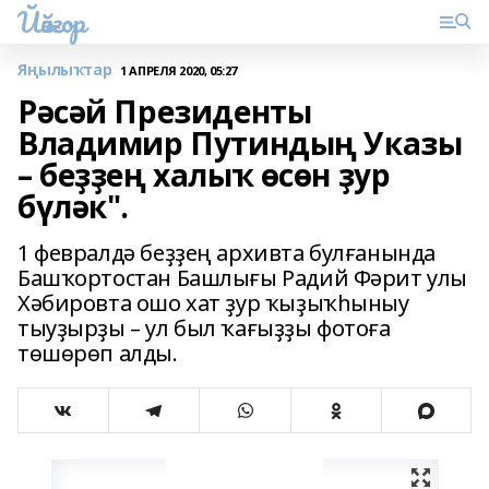
Йәйғор
Яңылыҡтар
1 АПРЕЛЯ 2020, 05:27
Рәсәй Президенты
Владимир Путиндың Указы
– беҙҙең халыҡ өсөн ҙур
бүләк".
1 февралдә беҙҙең архивта булғанында
Башҡортостан Башлығы Радий Фәрит улы
Хәбировта ошо хат ҙур ҡыҙыҡһыныу
тыуҙырҙы – ул был ҡағыҙҙы фотоға
төшөрөп алды.