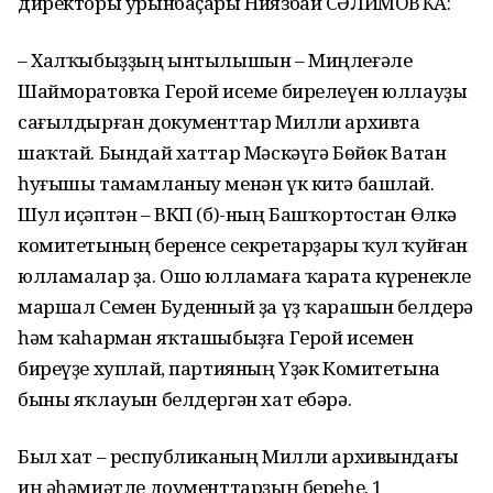
директоры урынбаҫары Ниязбай СӘЛИМОВҠА:
– Халҡыбыҙҙың ынтылышын – Миңлеғәле
Шайморатовҡа Герой исеме бирелеүен юллауҙы
сағылдырған документтар Милли архивта
шаҡтай. Бындай хаттар Мәскәүгә Бөйөк Ватан
һуғышы тамамланыу менән үк китә башлай.
Шул иҫәптән – ВКП (б)-ның Башҡортостан Өлкә
комитетының беренсе секретарҙары ҡул ҡуйған
юлламалар ҙа. Ошо юлламаға ҡарата күренекле
маршал Семен Буденный ҙа үҙ ҡарашын белдерә
һәм ҡаһарман яҡташыбыҙға Герой исемен
биреүҙе хуплай, партияның Үҙәк Комитетына
быны яҡлауын белдергән хат ебәрә.
Был хат – республиканың Милли архивындағы
иң әһәмиәтле доументтарҙың береһе. 1