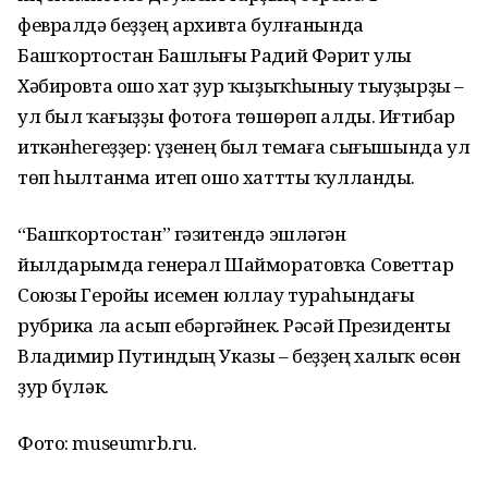
февралдә беҙҙең архивта булғанында
Башҡортостан Башлығы Радий Фәрит улы
Хәбировта ошо хат ҙур ҡыҙыҡһыныу тыуҙырҙы –
ул был ҡағыҙҙы фотоға төшөрөп алды. Иғтибар
иткәнһегеҙҙер: үҙенең был темаға сығышында ул
төп һылтанма итеп ошо хаттты ҡулланды.
“Башҡортостан” гәзитендә эшләгән
йылдарымда генерал Шайморатовҡа Советтар
Союзы Геройы исемен юллау тураһындағы
рубрика ла асып ебәргәйнек. Рәсәй Президенты
Владимир Путиндың Указы – беҙҙең халыҡ өсөн
ҙур бүләк.
Фото: museumrb.ru.