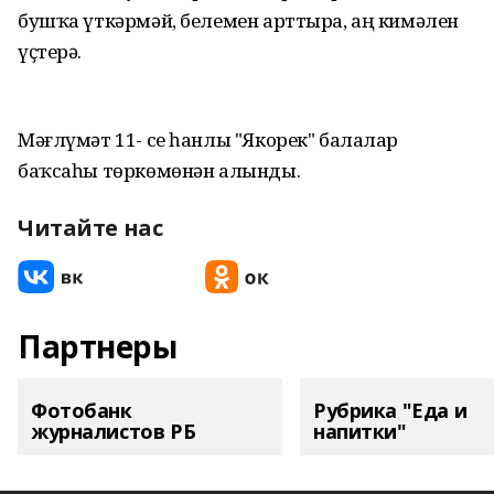
бушҡа үткәрмәй, белемен арттыра, аң кимәлен
үҫтерә.
Мәғлүмәт 11- се һанлы "Якорек" балалар
баҡсаһы төркөмөнән алынды.
Читайте нас
Партнеры
Фотобанк
Рубрика "Еда и
журналистов РБ
напитки"