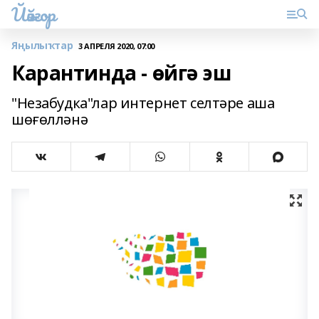
Йәйғор
Яңылыҡтар
3 АПРЕЛЯ 2020, 07:00
Карантинда - өйгә эш
"Незабудка"лар интернет селтәре аша
шөғөлләнә