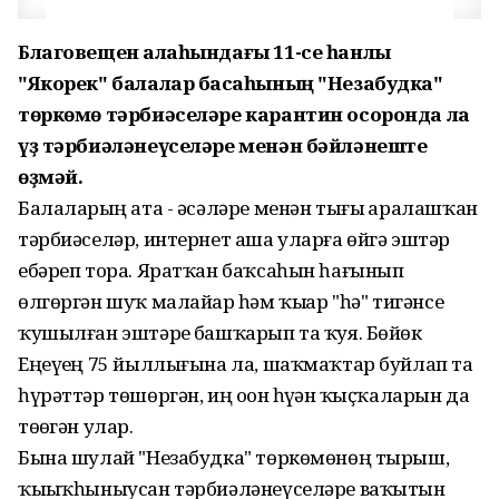
Благовещен ҡалаһындағы 11-се һанлы
"Якорек" балалар баҡсаһының "Незабудка"
төркөмө тәрбиәселәре карантин осоронда ла
үҙ тәрбиәләнеүселәре менән бәйләнеште
өҙмәй.
Балаларҙың ата - әсәләре менән тығыҙ аралашҡан
тәрбиәселәр, интернет аша уларға өйгә эштәр
ебәреп тора. Яратҡан баҡсаһын һағынып
өлгөргән шуҡ малайҙар һәм ҡыҙҙар "һә" тигәнсе
ҡушылған эштәрҙе башҡарып та ҡуя. Бөйөк
Еңеүҙең 75 йыллығына ла, шаҡмаҡтар буйлап та
һүрәттәр төшөргән, иң оҙон һүҙҙән ҡыҫҡаларын да
төҙөгән улар.
Бына шулай "Незабудка" төркөмөнөң тырыш,
ҡыҙыҡһыныусан тәрбиәләнеүселәре ваҡытын