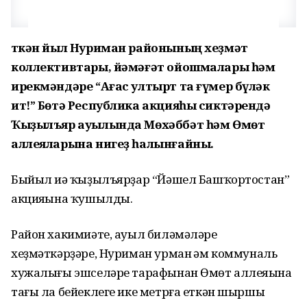
Үткән йыл Нуриман районының хеҙмәт
коллективтары, йәмәғәт ойошмалары һәм
ирекмәндәре “Ағас ултырт та ғүмер бүләк
ит!” Бөтә Республика акцияһы сиктәрендә
Ҡыҙылъяр ауылында Мөхәббәт һәм Өмөт
аллеяларына нигеҙ һалынғайны.
Быйыл иһә ҡыҙылъярҙар “Йәшел Башҡортостан”
акцияһына ҡушылды.
Район хакимиәте, ауыл биләмәләре
хеҙмәткәрҙәре, Нуриман урман һәм коммуналь
хужалығы эшселәре тарафынан Өмөт аллеяһына
тағы ла бейеклеге ике метрға еткән шыршы