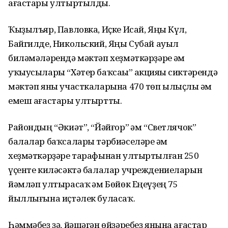
ағастары ултыртылды.
Ҡыҙылъяр, Павловка, Иҫке Исай, Яңы Күл,
Байгилде, Никольский, Яңы Субай ауыл
биләмәләрендә мәктәп хеҙмәткәрҙәре һәм
уҡыусылары “Хәтер баҡсаһы” акцияһы сиктәрендә
мәктәп яны участкаларына 470 төп ылыҫлы һәм
емеш ағастары ултыртты.
Райондың “Әкиәт”, “Йәйғор” һәм “Светлячок”
балалар баҡсалары тәрбиәселәре һәм
хеҙмәткәрҙәре тарафынан ултыртылған 250
үҫенте киләсәктә балалар учреждениеларын
йәмләп ултырасаҡ һәм Бөйөк Еңеүҙең 75
йыллығына иҫтәлек буласаҡ.
Һәммәбеҙ ҙә, йәшәгән өйҙәребеҙ янына ағастар