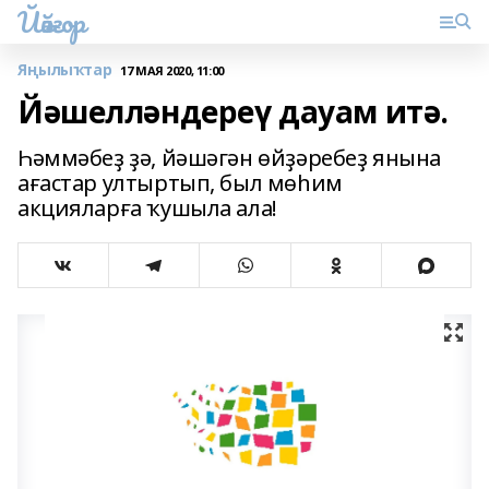
Йәйғор
Яңылыҡтар
17 МАЯ 2020, 11:00
Йәшелләндереү дауам итә.
Һәммәбеҙ ҙә, йәшәгән өйҙәребеҙ янына
ағастар ултыртып, был мөһим
акцияларға ҡушыла ала!