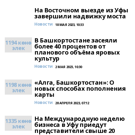
На Восточном выезде из Уфы
завершили надвижку моста
Новости
18 МАЯ 2023, 10:33
В Башкортостане засеяли
1194 көнө
более 40 процентов от
элек
планового объёма яровых
культур
Новости
2 МАЯ 2023, 10:30
«Алга, Башкортостан»: О
1198 көнө
новых способах пополнения
элек
карты
Новости
28 АПРЕЛЯ 2023, 07:12
На Международную неделю
1335 көнө
бизнеса в Уфу приедут
элек
представители свыше 20