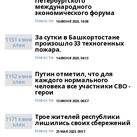
Петербургского
международного
экономического форума
Новости
16 ИЮНЯ 2023, 16:08
За сутки в Башкортостане
1151 көнө
произошло 33 техногенных
элек
пожара.
Новости
14 ИЮНЯ 2023, 04:13
Путин отметил, что для
1152 көнө
каждого нормального
элек
человека все участники СВО -
герои
Новости
13 ИЮНЯ 2023, 06:57
Трое жителей республики
1171 көнө
лишились своих сбережений
элек
Новости
25 МАЯ 2023, 09:57