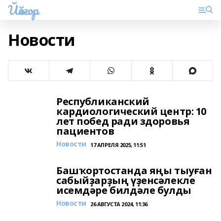
Йәйғор
Новости
Республиканский
кардиологический центр: 10
лет побед ради здоровья
пациентов
Новости
17 АПРЕЛЯ 2025, 11:51
Башҡортостанда яңы тыуған
сабыйҙарҙың үҙенсәлекле
исемдәре билдәле булды
Новости
26 АВГУСТА 2024, 11:36