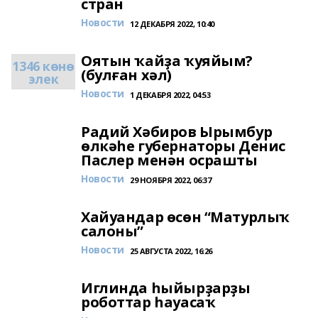
стран
Новости
12 ДЕКАБРЯ 2022, 10:40
Оятын ҡайҙа ҡуяйым?
1346 көнө
(булған хәл)
элек
Новости
1 ДЕКАБРЯ 2022, 04:53
Радий Хәбиров Ырымбур
өлкәһе губернаторы Денис
Паслер менән осрашты
Новости
29 НОЯБРЯ 2022, 06:37
Хайуандар өсөн “Матурлыҡ
салоны”
Новости
25 АВГУСТА 2022, 16:26
Иглинда һыйырҙарҙы
роботтар һауасаҡ