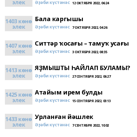
элек
Әҙәби күстәнәс
12 ОКТЯБРЯ 2022, 06:24
Бала каргышы
1403 көнө
элек
Әҙәби күстәнәс
7 ОКТЯБРЯ 2022, 04:26
Ситтәр ҡосағы – тамуҡ усағы
1407 көнө
элек
Әҙәби күстәнәс
3 ОКТЯБРЯ 2022, 08:35
ЯҘМЫШТЫ ҺАЙЛАП БУЛАМЫ?
1413 көнө
элек
Әҙәби күстәнәс
27 СЕНТЯБРЯ 2022, 06:27
Атайым ирем булды
1425 көнө
элек
Әҙәби күстәнәс
15 СЕНТЯБРЯ 2022, 03:13
Урланған йәшлек
1433 көнө
элек
Әҙәби күстәнәс
7 СЕНТЯБРЯ 2022, 10:02