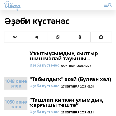
Йәйғор
Әҙәби күстәнәс
Уҡытыусымдың сылтыр
шишмәләй тауышы...
Әҙәби күстәнәс
6 ОКТЯБРЯ 2023, 17:27
"Табылдыҡ" әсәй (Булған хәл)
1048 көнө
элек
Әҙәби күстәнәс
27 СЕНТЯБРЯ 2023, 06:08
“Ташлап киткән улымдың
1050 көнө
ҡарғышы төштө”
элек
Әҙәби күстәнәс
25 СЕНТЯБРЯ 2023, 09:21