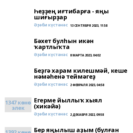
Һеҙҙең иғтибарға - яңы
шиғырҙар
Әҙәби күстәнәс
13 СЕНТЯБРЯ 2023, 11:58
Бәхет булһын икән
ҡартлыҡта
Әҙәби күстәнәс
8 МАРТА 2023, 04:02
Беҙгә харам килешмәй, кеше
нәмәһенә теймәгеҙ
Әҙәби күстәнәс
2 ФЕВРАЛЯ 2023, 04:58
Егерме йыллыҡ хыял
1347 көнө
(хикәйә)
элек
Әҙәби күстәнәс
2 ДЕКАБРЯ 2022, 09:58
Бер яңылыш аҙым (булған
1392 көнө