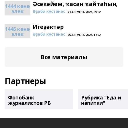
Әсәкәйем, ҡасан ҡайтаһың
1444 көнө
элек
Әҙәби күстәнәс
27 АВГУСТА 2022, 09:02
Игеҙәктәр
1445 көнө
элек
Әҙәби күстәнәс
25 АВГУСТА 2022, 17:22
Все материалы
Партнеры
Фотобанк
Рубрика "Еда и
журналистов РБ
напитки"