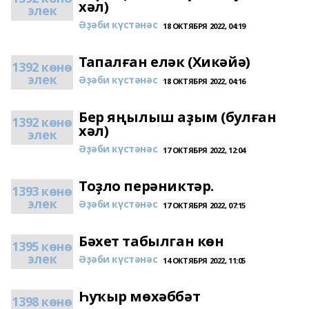
хәл)
элек
Әҙәби күстәнәс
18 ОКТЯБРЯ 2022, 04:19
Тапалған еләк (Хикәйә)
1392 көнө
элек
Әҙәби күстәнәс
18 ОКТЯБРЯ 2022, 04:16
Бер яңылыш аҙым (булған
1392 көнө
хәл)
элек
Әҙәби күстәнәс
17 ОКТЯБРЯ 2022, 12:04
Тоҙло перәниктәр.
1393 көнө
элек
Әҙәби күстәнәс
17 ОКТЯБРЯ 2022, 07:15
Бәхет табылган көн
1395 көнө
элек
Әҙәби күстәнәс
14 ОКТЯБРЯ 2022, 11:05
Һуҡыр мөхәббәт
1398 көнө