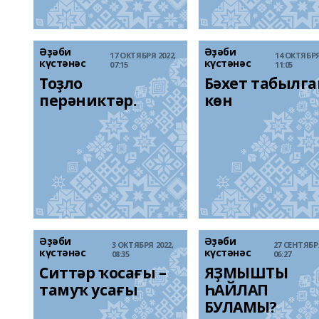
Әҙәби
Әҙәби
17 ОКТЯБРЯ 2022,
14 ОКТЯБРЯ
күстәнәс
күстәнәс
07:15
11:05
Тоҙло 
Бәхет табылга
перәниктәр.
көн
Әҙәби
Әҙәби
3 ОКТЯБРЯ 2022,
27 СЕНТЯБРЯ
күстәнәс
күстәнәс
08:35
06:27
Ситтәр ҡосағы – 
ЯҘМЫШТЫ 
тамуҡ усағы
ҺАЙЛАП 
БУЛАМЫ?