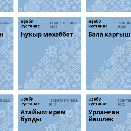
Әҙәби
Әҙәби
 2022,
12 ОКТЯБРЯ 2022,
7 ОКТЯБ
күстәнәс
күстәнәс
06:24
04:26
н 
Һуҡыр мөхәббәт
Бала каргы
Әҙәби
Әҙәби
 2022,
15 СЕНТЯБРЯ 2022,
7 СЕНТЯБ
күстәнәс
күстәнәс
03:13
10:02
Атайым ирем 
Урланған 
булды
йәшлек