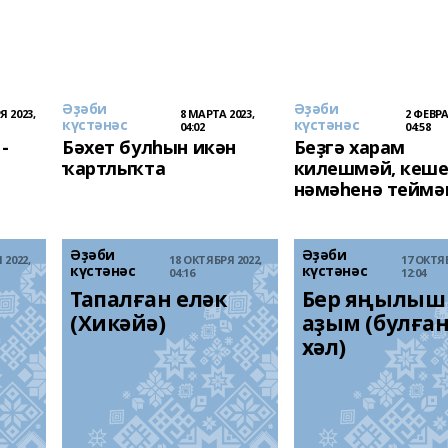
Әҙәби
Әҙәби
Я 2023,
8 МАРТА 2023,
2 ФЕВРА
күстәнәс
күстәнәс
04:02
04:58
-
Бәхет булһын икән
Беҙгә харам
ҡартлыҡта
килешмәй, кеш
нәмәһенә теймә
Әҙәби
Әҙәби
 2022,
18 ОКТЯБРЯ 2022,
17 ОКТЯБ
күстәнәс
күстәнәс
04:16
12:04
Тапалған еләк 
Бер яңылыш 
(Хикәйә)
аҙым (булған
хәл)