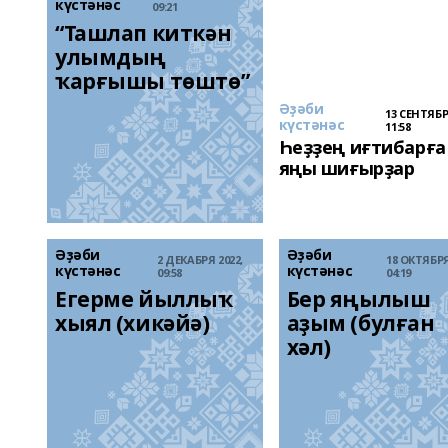
күстәнәс
09:21
“Ташлап киткән 
улымдың 
ҡарғышы төштө”
Әҙәби
13 СЕНТЯБР
күстәнәс
11:58
Һеҙҙең иғтибарға 
яңы шиғырҙар
Әҙәби
Әҙәби
2 ДЕКАБРЯ 2022,
18 ОКТЯБРЯ
күстәнәс
күстәнәс
09:58
04:19
Егерме йыллыҡ 
Бер яңылыш 
хыял (хикәйә)
аҙым (булған 
хәл)