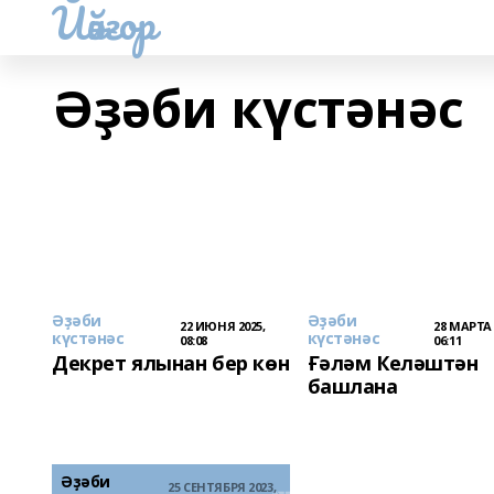
Йәйғор
Әҙәби күстәнәс
Әҙәби
Әҙәби
22 ИЮНЯ 2025,
28 МАРТА 
күстәнәс
күстәнәс
08:08
06:11
Декрет ялынан бер көн
Ғәләм Келәштән
башлана
Әҙәби
25 СЕНТЯБРЯ 2023,