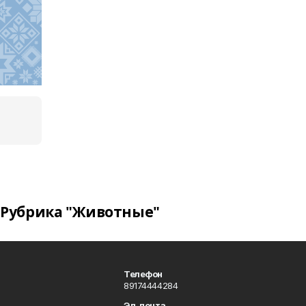
Рубрика "Животные"
Телефон
89174444284
Эл. почта