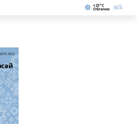
+23 °С
Облачно
БРЯ 2023,
сәй 