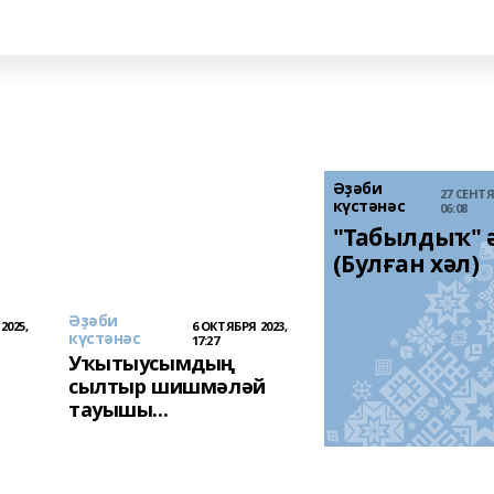
Әҙәби
27 СЕНТЯ
күстәнәс
06:08
"Табылдыҡ" ә
(Булған хәл)
Әҙәби
2025,
6 ОКТЯБРЯ 2023,
күстәнәс
17:27
Уҡытыусымдың
сылтыр шишмәләй
тауышы...