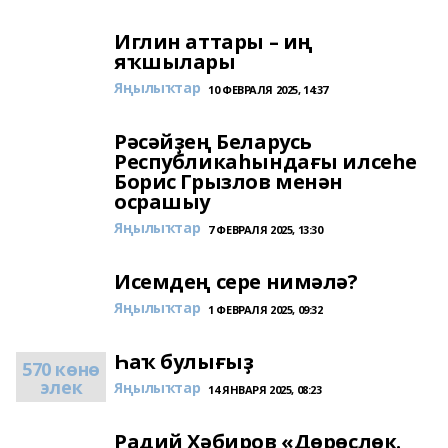
Иглин аттары – иң
яҡшылары
Яңылыҡтар
10 ФЕВРАЛЯ 2025, 14:37
Рәсәйҙең Беларусь
Республикаһындағы илсеһе
Борис Грызлов менән
осрашыу
Яңылыҡтар
7 ФЕВРАЛЯ 2025, 13:30
Исемдең сере нимәлә?
Яңылыҡтар
1 ФЕВРАЛЯ 2025, 09:32
Һаҡ булығыҙ
570 көнө
элек
Яңылыҡтар
14 ЯНВАРЯ 2025, 08:23
Радий Хәбиров «Дөрөҫлөк.