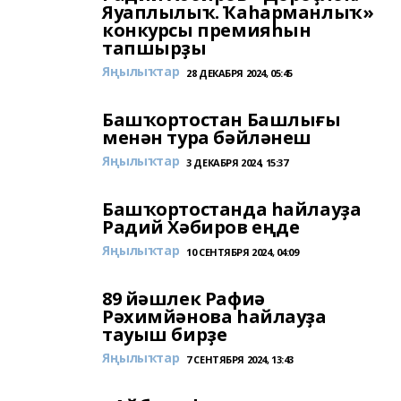
Яуаплылыҡ. Ҡаһарманлыҡ»
конкурсы премияһын
тапшырҙы
Яңылыҡтар
28 ДЕКАБРЯ 2024, 05:45
Башҡортостан Башлығы
менән тура бәйләнеш
Яңылыҡтар
3 ДЕКАБРЯ 2024, 15:37
Башҡортостанда һайлауҙа
Радий Хәбиров еңде
Яңылыҡтар
10 СЕНТЯБРЯ 2024, 04:09
89 йәшлек Рафиә
Рәхимйәнова һайлауҙа
тауыш бирҙе
Яңылыҡтар
7 СЕНТЯБРЯ 2024, 13:43