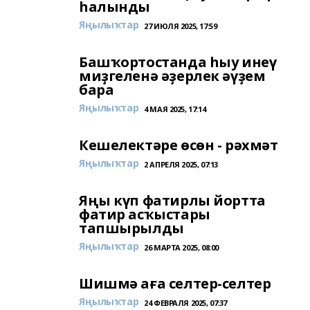
һалынды
Яңылыҡтар
27 ИЮЛЯ 2025, 17:59
Башҡортостанда һыу инеү
миҙгеленә әҙерлек әүҙем
бара
Яңылыҡтар
4 МАЯ 2025, 17:14
Кешелектәре өсөн - рәхмәт
Яңылыҡтар
2 АПРЕЛЯ 2025, 07:13
Яңы күп фатирлы йортта
фатир асҡыстары
тапшырылды
Яңылыҡтар
26 МАРТА 2025, 08:00
Шишмә аға селтер-селтер
Яңылыҡтар
24 ФЕВРАЛЯ 2025, 07:37