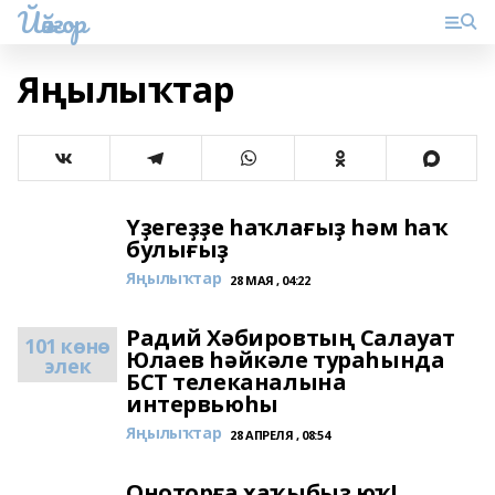
Йәйғор
Яңылыҡтар
Үҙегеҙҙе һаҡлағыҙ һәм һаҡ
булығыҙ
Яңылыҡтар
28 МАЯ , 04:22
Радий Хәбировтың Салауат
101 көнө
Юлаев һәйкәле тураһында
элек
БСТ телеканалына
интервьюһы
Яңылыҡтар
28 АПРЕЛЯ , 08:54
Оноторға хаҡыбыҙ юҡ!