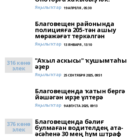
Яңылыҡтар
19 АПРЕЛЯ , 05:30
Благовещен районында
полицияға 205-тән ашыу
мөрәжәғәт теркәлгән
Яңылыҡтар
13 ЯНВАРЯ , 13:10
"Аҡыл аскысы" ҡушымтаһы
316 көнө
әҙер
элек
Яңылыҡтар
25 СЕНТЯБРЯ 2025, 09:51
Благовещенда ҡатын бергә
йәшәгән ирҙе үлтерә
Яңылыҡтар
9 АВГУСТА 2025, 09:13
Благовещенда бәлиғ
376 көнө
булмаған водителдең ата-
элек
әсәһенә 30 мең һум штраф