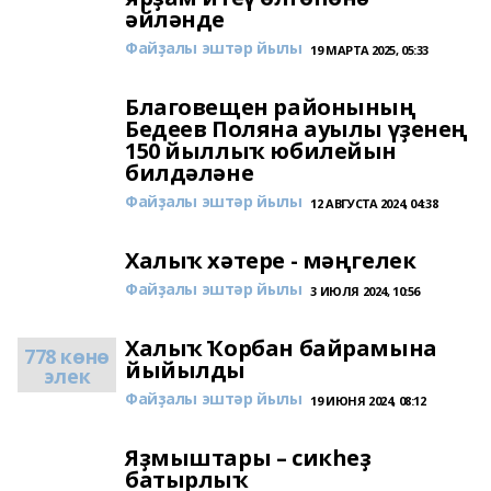
әйләнде
Файҙалы эштәр йылы
19 МАРТА 2025, 05:33
Благовещен районының
Бедеев Поляна ауылы үҙенең
150 йыллыҡ юбилейын
билдәләне
Файҙалы эштәр йылы
12 АВГУСТА 2024, 04:38
Халыҡ хәтере - мәңгелек
Файҙалы эштәр йылы
3 ИЮЛЯ 2024, 10:56
Халыҡ Ҡорбан байрамына
778 көнө
йыйылды
элек
Файҙалы эштәр йылы
19 ИЮНЯ 2024, 08:12
Яҙмыштары – сикһеҙ
батырлыҡ