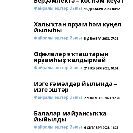
Берҙәмлектә – көс һәм ҡеүәт
Файҙалы эштәр йылы
15 ДЕКАБРЯ 2023, 04:12
Халыҡтан ярҙам һәм күңел
йылыһы
Файҙалы эштәр йылы
5 ДЕКАБРЯ 2023, 07:04
Өфөлөләр яҡташтарын
ярҙамһыҙ ҡалдырмай
Файҙалы эштәр йылы
21 НОЯБРЯ 2023, 04:01
Изге ғәмәлдәр йылында –
изге эштәр
Файҙалы эштәр йылы
27 ОКТЯБРЯ 2023, 12:20
Балалар майҙансыҡҡа
йыйылды
Файҙалы эштәр йылы
6 ОКТЯБРЯ 2023, 11:23