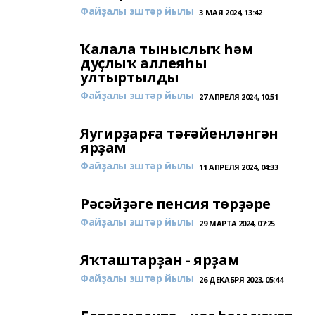
Файҙалы эштәр йылы
3 МАЯ 2024, 13:42
Ҡалала тыныслыҡ һәм
дуҫлыҡ аллеяһы
ултыртылды
Файҙалы эштәр йылы
27 АПРЕЛЯ 2024, 10:51
Яугирҙарға тәғәйенләнгән
ярҙам
Файҙалы эштәр йылы
11 АПРЕЛЯ 2024, 04:33
Рәсәйҙәге пенсия төрҙәре
Файҙалы эштәр йылы
29 МАРТА 2024, 07:25
Яҡташтарҙан - ярҙам
Файҙалы эштәр йылы
26 ДЕКАБРЯ 2023, 05:44