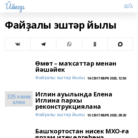
Йәйғор
Файҙалы эштәр йылы
Өмөт – маҡсаттар менән
йәшәйек
Файҙалы эштәр йылы
16 СЕНТЯБРЯ 2025, 12:50
Иглин ауылында Елена
325 көнө
Иглина паркы
элек
реконструкциялана
Файҙалы эштәр йылы
15 СЕНТЯБРЯ 2025, 09:20
Башҡортостан нисек МХО-ға
ярҙам итеү өлгөһөнә