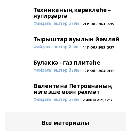
Техниканың кәрәклеһе –
яугирҙәргә
Файҙалы эштәр йылы
21 ИЮЛЯ 2023, 05:15
Тырыштар ауылын йәмләй
Файҙалы эштәр йылы
14 ИЮЛЯ 2023, 09:37
Бүләккә - газ плитәһе
Файҙалы эштәр йылы
12 ИЮЛЯ 2023, 04:41
Валентина Петровнаның
изге эше өсөн рәхмәт
Файҙалы эштәр йылы
2 ИЮНЯ 2023, 12:17
Все материалы