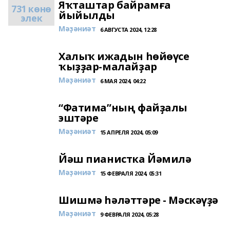
Яҡташтар байрамға
731 көнө
йыйылды
элек
Мәҙәниәт
6 АВГУСТА 2024, 12:28
Халыҡ ижадын һөйөүсе
ҡыҙҙар-малайҙар
Мәҙәниәт
6 МАЯ 2024, 04:22
“Фатима”ның файҙалы
эштәре
Мәҙәниәт
15 АПРЕЛЯ 2024, 05:09
Йәш пианистка Йәмилә
Мәҙәниәт
15 ФЕВРАЛЯ 2024, 05:31
Шишмә һәләттәре - Мәскәүҙә
Мәҙәниәт
9 ФЕВРАЛЯ 2024, 05:28