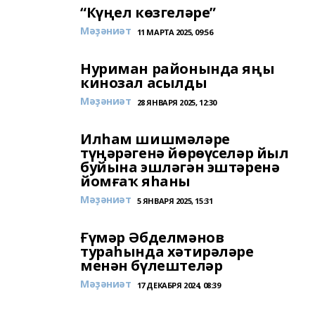
“Күңел көзгеләре”
Мәҙәниәт
11 МАРТА 2025, 09:56
Нуриман районында яңы
кинозал асылды
Мәҙәниәт
28 ЯНВАРЯ 2025, 12:30
Илһам шишмәләре
түңәрәгенә йөрөүселәр йыл
буйына эшләгән эштәренә
йомғаҡ яһаны
Мәҙәниәт
5 ЯНВАРЯ 2025, 15:31
Ғүмәр Әбделмәнов
тураһында хәтирәләре
менән бүлештеләр
Мәҙәниәт
17 ДЕКАБРЯ 2024, 08:39