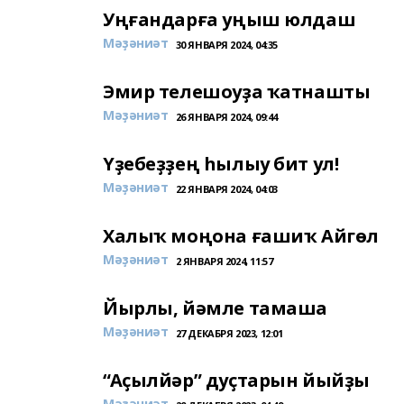
Уңғандарға уңыш юлдаш
Мәҙәниәт
30 ЯНВАРЯ 2024, 04:35
Эмир телешоуҙа ҡатнашты
Мәҙәниәт
26 ЯНВАРЯ 2024, 09:44
Үҙебеҙҙең һылыу бит ул!
Мәҙәниәт
22 ЯНВАРЯ 2024, 04:03
Халыҡ моңона ғашиҡ Айгөл
Мәҙәниәт
2 ЯНВАРЯ 2024, 11:57
Йырлы, йәмле тамаша
Мәҙәниәт
27 ДЕКАБРЯ 2023, 12:01
“Аҫылйәр” дуҫтарын йыйҙы
Мәҙәниәт