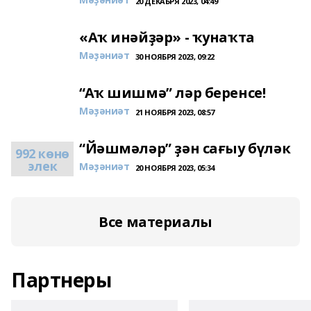
20 ДЕКАБРЯ 2023, 04:49
«Аҡ инәйҙәр» - ҡунаҡта
Мәҙәниәт
30 НОЯБРЯ 2023, 09:22
“Аҡ шишмә” ләр беренсе!
Мәҙәниәт
21 НОЯБРЯ 2023, 08:57
“Йәшмәләр” ҙән сағыу бүләк
992 көнө
элек
Мәҙәниәт
20 НОЯБРЯ 2023, 05:34
Все материалы
Партнеры