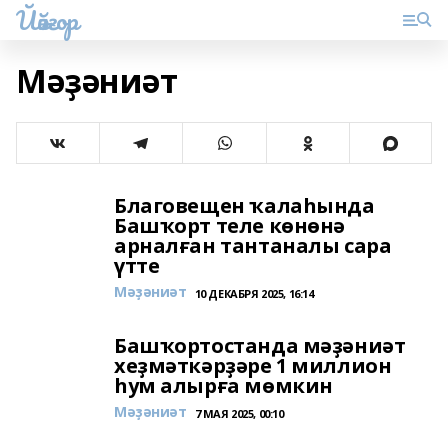
Йәйғор
Мәҙәниәт
Благовещен ҡалаһында
Башҡорт теле көнөнә
арналған тантаналы сара
үтте
Мәҙәниәт
10 ДЕКАБРЯ 2025, 16:14
Башҡортостанда мәҙәниәт
хеҙмәткәрҙәре 1 миллион
һум алырға мөмкин
Мәҙәниәт
7 МАЯ 2025, 00:10