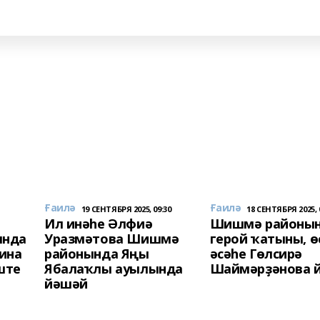
Ғаилә
Ғаилә
19 СЕНТЯБРЯ 2025, 09:30
18 СЕНТЯБРЯ 2025, 
Ил инәһе Әлфиә
Шишмә районы
ында
Уразмәтова Шишмә
герой ҡатыны, ө
ина
районында Яңы
әсәһе Гөлсирә
ште
Ябалаҡлы ауылында
Шаймәрҙәнова 
йәшәй