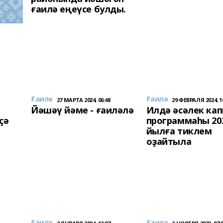
ғаилә еңеүсе булды.
Ғаилә
Ғаилә
27 МАРТА 2024, 06:48
29 ФЕВРАЛЯ 2024, 1
Йәшәү йәме - ғаиләлә
Илдә әсәлек ка
ҫә
программаһы 20
йылға тиклем
оҙайтыла
Ғаилә
Ғаилә