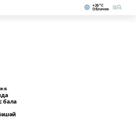
+26 °С
Облачно
08:05
нда
с бала
йәшәй