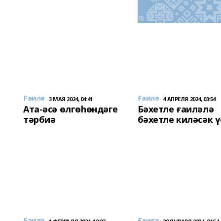
Ғаилә
Ғаилә
3 МАЯ 2024, 04:41
4 АПРЕЛЯ 2024, 03:54
Ата-әсә өлгөһөндәге
Бәхетле ғаиләлә
тәрбиә
бәхетле киләсәк ү
Ғаилә
Ғаилә