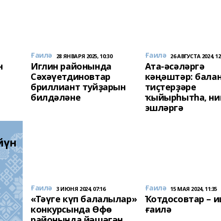
Ғаилә
Ғаилә
28 ЯНВАРЯ 2025, 10:30
26 АВГУСТА 2024, 12
н
Иглин районында
Ата-әсәләргә
Сәхәүетдиновтар
кәңәштәр: бала
бриллиант туйҙарын
тиҫтерҙәре
билдәләне
ҡыйырһытһа, н
эшләргә
үн 
Ғаилә
Ғаилә
3 ИЮНЯ 2024, 07:16
15 МАЯ 2024, 11:35
«Тәүге күп балалылар»
Ҡотдосовтар – 
конкурсында Өфө
ғаилә
районында йәшәгән