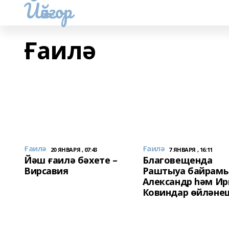
Йәйғор
Ғаилә
Ғаилә
Ғаилә
20 ЯНВАРЯ , 07:43
7 ЯНВАРЯ , 16:11
Йәш ғаилә бәхете –
Благовещенда
Вирсавия
Раштыуа байрам
Александр һәм Ир
Ковиндар өйләне