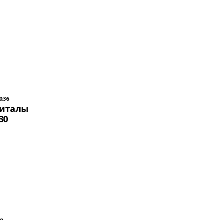
0:36
питалы
30